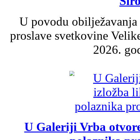
Šir
U povodu obilježavanja
proslave svetkovine Velik
2026. god
U Galeriji Vrba otvor