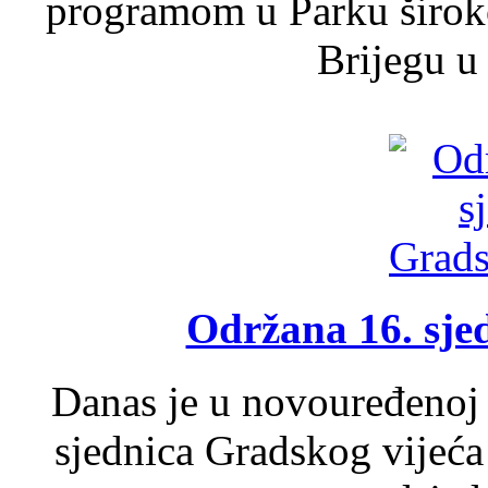
programom u Parku široko
Brijegu u 
Održana 16. sje
Danas je u novouređenoj 
sjednica Gradskog vijeća