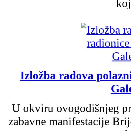
koj
Izložba radova polazn
Gale
U okviru ovogodišnjeg pr
zabavne manifestacije Brij