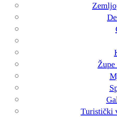
Zemljop
De
Župe 
Mj
Sp
Gal
Turistički 