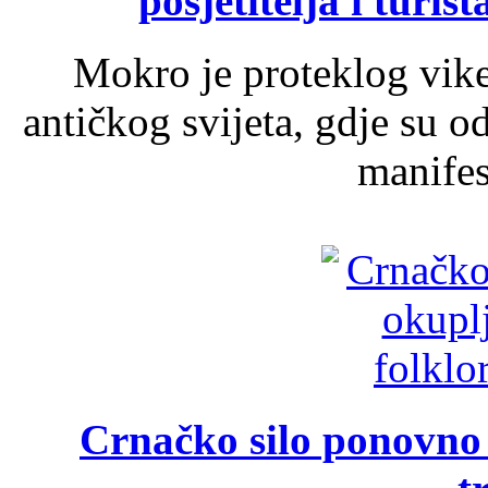
posjetitelja i turist
Mokro je proteklog vik
antičkog svijeta, gdje su 
manifest
Crnačko silo ponovno o