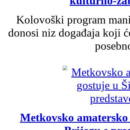
kulturno-z
Kolovoški program manif
donosi niz događaja koji ć
posebno
Metkovsko amatersko k