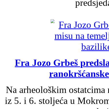
predsjed
Fra Jozo Grbeš predsla
ranokršćanske
Na arheološkim ostatcima 
iz 5. i 6. stoljeća u Mokro