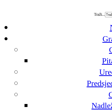
Traži...
Gr
Pit
Ure
Predsje
G
Nadlež