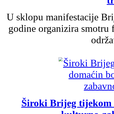
t
U sklopu manifestacije Br
godine organizira smotru f
održat
Široki Brijeg tijeko