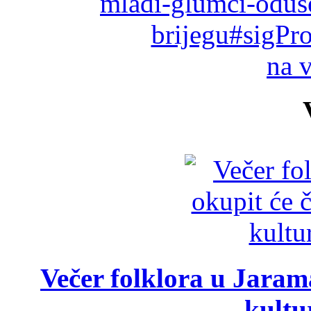
mladi-glumci-oduse
brijegu#sigPr
na 
Večer folklora u Jarama
kultu