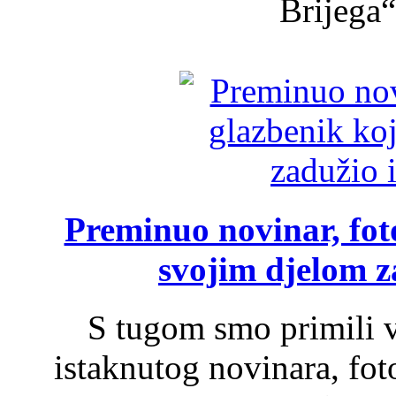
Brijega“,
Preminuo novinar, foto
svojim djelom za
S tugom smo primili v
istaknutog novinara, foto