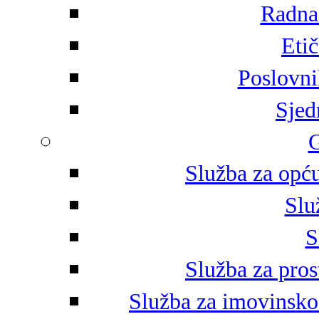
Radna 
Eti
Poslovni
Sjed
G
Služba za opću
Slu
S
Služba za pros
Služba za imovinsko-