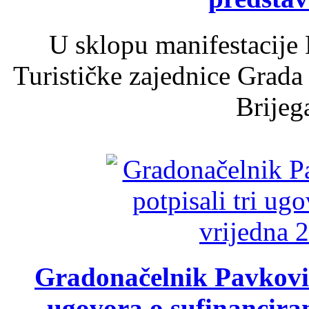
U sklopu manifestacije 
Turističke zajednice Grada
Brijega
Gradonačelnik Pavković 
ugovora o sufinancira