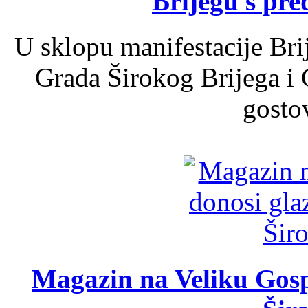
Brijegu s pr
U sklopu manifestacije Bri
Grada Širokog Brijega i 
gosto
Magazin na Veliku Gosp