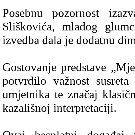
Posebnu pozornost izazv
Sliškovića, mladog glumc
izvedba dala je dodatnu dime
Gostovanje predstave „Mje
potvrdilo važnost susret
umjetnika te značaj klasič
kazališnoj interpretaciji.
Ovaj besplatni događaj u