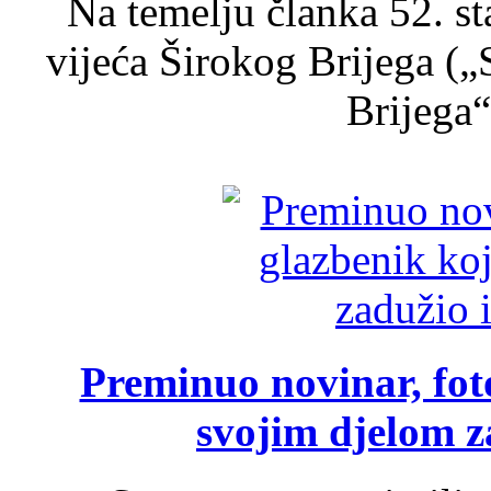
Na temelju članka 52. s
vijeća Širokog Brijega (
Brijega“,
Preminuo novinar, foto
svojim djelom za