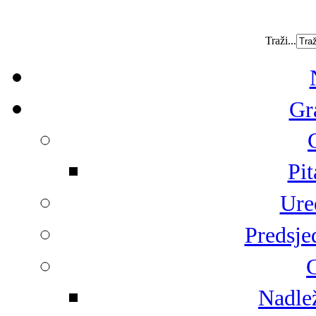
Traži...
Gr
Pit
Ure
Predsje
G
Nadlež