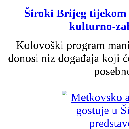
Široki Brijeg tijeko
kulturno-z
Kolovoški program manif
donosi niz događaja koji ć
posebno