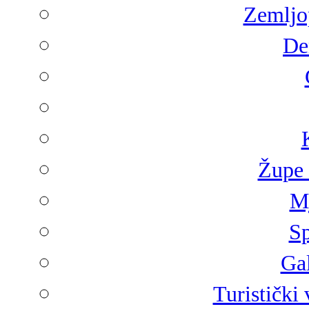
Zemljop
De
Župe 
Mj
Sp
Gal
Turistički 