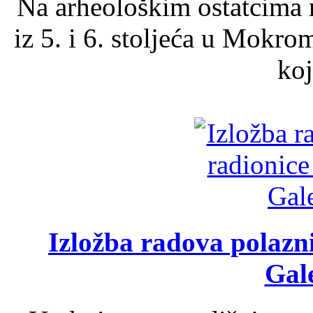
Na arheološkim ostatcima 
iz 5. i 6. stoljeća u Mokro
koj
Izložba radova polazn
Gale