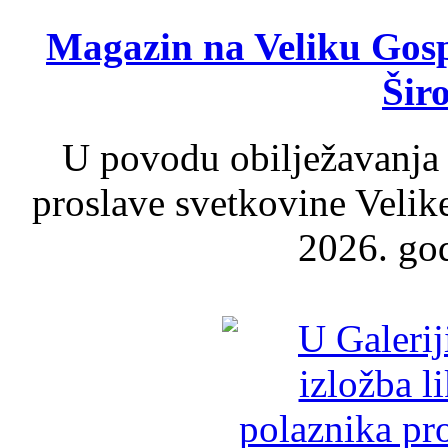
Magazin na Veliku Gosp
Šir
U povodu obilježavanja
proslave svetkovine Velik
2026. god