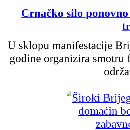
Crnačko silo ponovno o
t
U sklopu manifestacije Br
godine organizira smotru f
održat