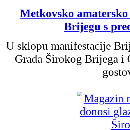
Metkovsko amatersko k
Brijegu s pr
U sklopu manifestacije Bri
Grada Širokog Brijega i 
gosto