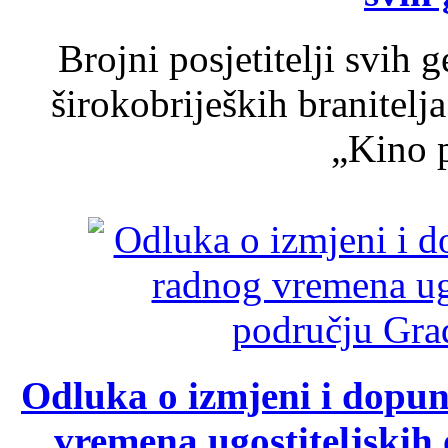
Brojni posjetitelji svih 
širokobrijeških branitel
„Kino p
Odluka o izmjeni i dopu
vremena ugostiteljskih