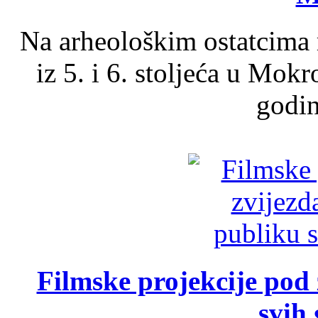
Na arheološkim ostatcima 
iz 5. i 6. stoljeća u Mok
godin
Filmske projekcije pod
svih 