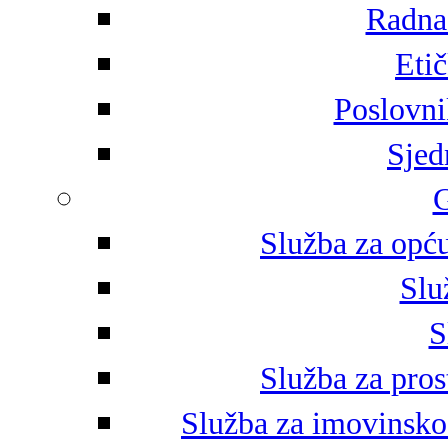
Radna 
Eti
Poslovni
Sjed
G
Služba za opću
Slu
S
Služba za pros
Služba za imovinsko-