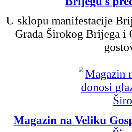
Brijegu s pr
U sklopu manifestacije Bri
Grada Širokog Brijega i 
gosto
Magazin na Veliku Gosp