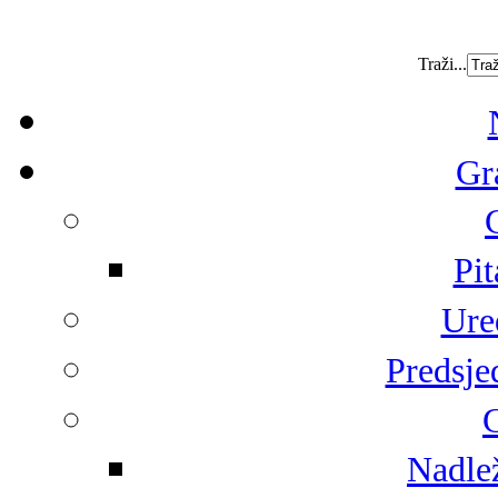
Traži...
Gr
Pit
Ure
Predsje
G
Nadlež