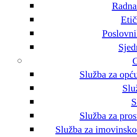
Radna 
Eti
Poslovni
Sjed
G
Služba za opću
Slu
S
Služba za pros
Služba za imovinsko-