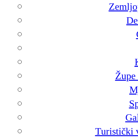
Zemljop
De
Župe 
Mj
Sp
Gal
Turistički 