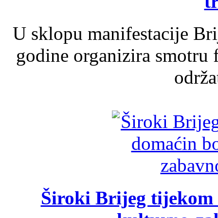
t
U sklopu manifestacije Br
godine organizira smotru f
održat
Široki Brijeg tijeko