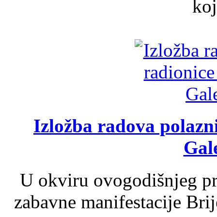
koj
Izložba radova polazn
Gale
U okviru ovogodišnjeg pr
zabavne manifestacije Brij