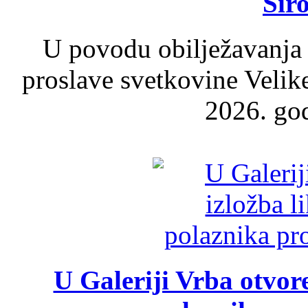
Šir
U povodu obilježavanja
proslave svetkovine Velik
2026. god
U Galeriji Vrba otvor