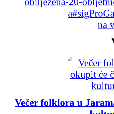
obiljezena-20-obljetn
a#sigProGa
na 
Večer folklora u Jarama
kultu