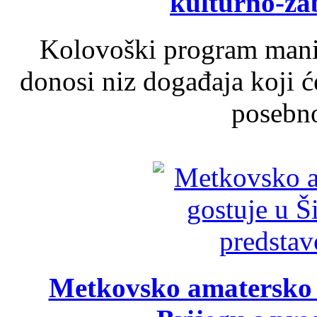
kulturno-z
Kolovoški program manif
donosi niz događaja koji ć
posebno
Metkovsko amatersko k