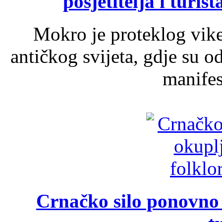
posjetitelja i turist
Mokro je proteklog vik
antičkog svijeta, gdje su 
manifest
Crnačko silo ponovno o