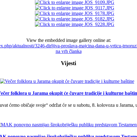
View the embedded image gallery online at:
dex.php/aktualnosti/3246-dirljiva-proslava-majcina-dana-u-vrticu-trnor
na vrh članka
Vijesti
ečer folklora u Jarama okupit će čuvare tradicije i kulturne bašti
uvat ćemo običaje svoje“ održat će se u subotu, 8. kolovoza u Jarama, 
K ponovno nasmijao širokobriješku publiku predstavom Testam