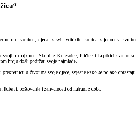
užica“
granim nastupima, djeca iz svih vrtićkih skupina zajedno sa svojim
a svojim majkama. Skupine Krijesnice, Ptičice i Leptirići svojim su
ikom broju došli podržati svoje najmlađe.
prekretnicu u životima svoje djece, svjesne kako se polako opraštaju
 ljubavi, poštovanja i zahvalnosti od najranije dobi.