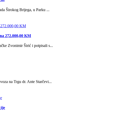
da Širokog Brijega, u Parku ...
edna 272.000,00 KM
e Zvonimir Širić i potpisali s...
oza na Trgu dr. Ante Starčevi...
ije