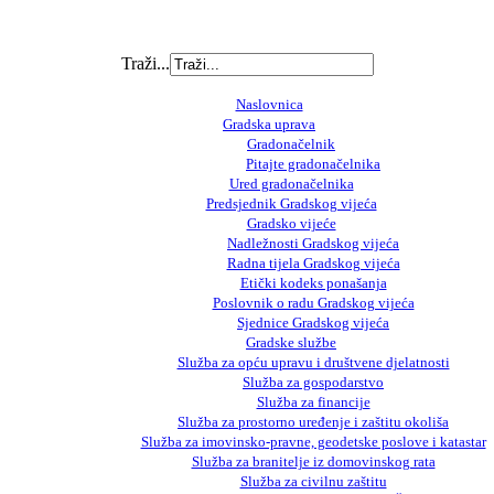
Traži...
Naslovnica
Gradska uprava
Gradonačelnik
Pitajte gradonačelnika
Ured gradonačelnika
Predsjednik Gradskog vijeća
Gradsko vijeće
Nadležnosti Gradskog vijeća
Radna tijela Gradskog vijeća
Etički kodeks ponašanja
Poslovnik o radu Gradskog vijeća
Sjednice Gradskog vijeća
Gradske službe
Služba za opću upravu i društvene djelatnosti
Služba za gospodarstvo
Služba za financije
Služba za prostorno uređenje i zaštitu okoliša
Služba za imovinsko-pravne, geodetske poslove i katastar
Služba za branitelje iz domovinskog rata
Služba za civilnu zaštitu