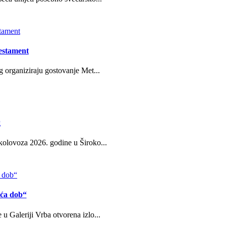
estament
g organiziraju gostovanje Met...
g
kolovoza 2026. godine u Široko...
eća dob“
u Galeriji Vrba otvorena izlo...