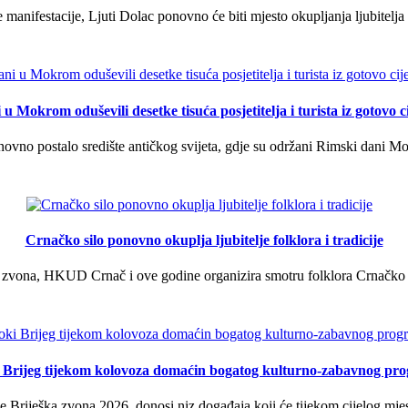
manifestacije, Ljuti Dolac ponovno će biti mjesto okupljanja ljubitelja 
u Mokrom oduševili desetke tisuća posjetitelja i turista iz gotovo ci
vno postalo središte antičkog svijeta, gdje su održani Rimski dani Mok
Crnačko silo ponovno okuplja ljubitelje folklora i tradicije
 zvona, HKUD Crnač i ove godine organizira smotru folklora Crnačko sil
i Brijeg tijekom kolovoza domaćin bogatog kulturno-zabavnog pr
 Briješka zvona 2026. donosi niz događaja koji će tijekom cijelog mjes