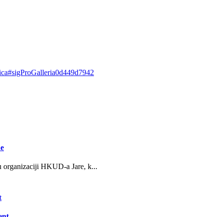
uzica#sigProGalleria0d449d7942
ne
u organizaciji HKUD-a Jare, k...
ent