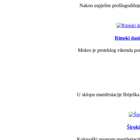
Nakon uspješne prošlogodišnje 
Rimski dani 
Mokro je proteklog vikenda pono
U sklopu manifestacije Briješka
Širok
Kolovoški program manifestacije