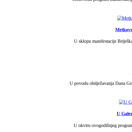
Metkovs
U sklopu manifestacije Briješka
U povodu obilježavanja Dana Grad
U Galer
U okviru ovogodišnjeg programa 