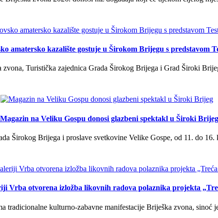
ko amatersko kazalište gostuje u Širokom Brijegu s predstavom T
 zvona, Turistička zajednica Grada Širokog Brijega i Grad Široki Brije
Magazin na Veliku Gospu donosi glazbeni spektakl u Široki Brije
a Širokog Brijega i proslave svetkovine Velike Gospe, od 11. do 16. 
iji Vrba otvorena izložba likovnih radova polaznika projekta „Tr
tradicionalne kulturno-zabavne manifestacije Briješka zvona, sinoć je 