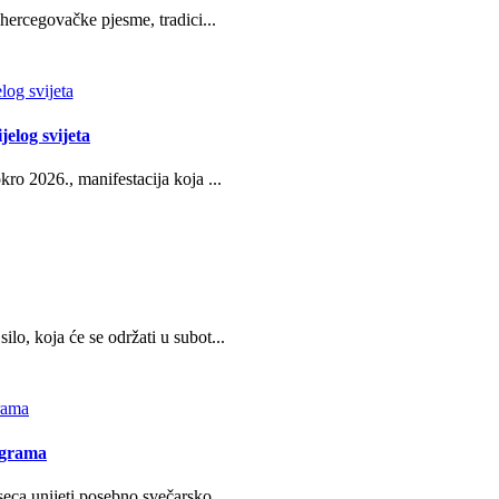
hercegovačke pjesme, tradici...
jelog svijeta
ro 2026., manifestacija koja ...
o, koja će se održati u subot...
ograma
eca unijeti posebno svečarsko...