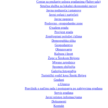
Centar za pružanje usluga građanima (Šalter sala)
Stručna služba za lokalni ekonomski razvoj
Javna poduzeća i ustanove
Javni oglasi i natječaji
Javne rasprave
Poslovno - gospodarske zone
O našem gradu
Povijest grada
Zemljopisni položaj i klima
Demografska slika
Gospodarstvo
Obrazovanje
Kultura i šport
Župe u Širokom Brijegu
Mjesne zajednice
Spomen obilježja
Galerija fotografija
Turistički vodič kroz Široki Brijeg
Građani
e-Uprava
Pravilnik o načinu rada i postupanja po zahtjevima građana
Servis građana
Javni pristup informacijama
Dokumenti
Kontakt