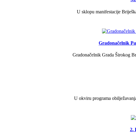
U sklopu manifestacije Briješk
Gradonačelnik Pav
Gradonačelnik Grada Širokog Brij
U okviru programa obilježavanja
2.