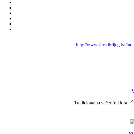
http://www.sirokibrijeg.ba/in
V
Tradicionalna večer folklora „Č
MA