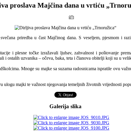
iva proslava Majčina dana u vrtiću „Trnor
 svečana priredba u čast Majčinog dana. S veseljem, pjesmom i razi
cije i plesne točke izražavali ljubav, zahvalnost i poštovanje prem
i i ostalih uzvanika – očeva, baka, teta i članova obitelji koji su u vel
edškolcima. Mnoge su majke sa suzama radosnicama ispratile ovu važnu 
u ulogu majki te važnost njegovanja temeljnih životnih vrijednosti poput
Galerija slika