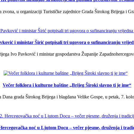
a zvona, u organizaciji Turističke zajednice Grada Širokog Brijega i Gra
ković i ministar Širić potpisali tri ugovora o sufinanciranju vrij
ega Ivo Pavković i ministar gospodarstva Županije Zapadnohercegovačk
Večer folklora i kulturne baštine „Brijeg Široki slavno ti je ime“
 Dana grada Širokog Brijega i blagdana Velike Gospe, u petak, 7. kolov
 Hercegovačka noć u Ljutom Docu – večer pjesme, druženja i tradic