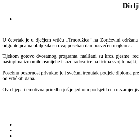
Dirlj
U četvrtak je u dječjem vrtiću „Trnoružica“ na Zorićevini održana
odgojiteljicama obilježila su ovaj poseban dan posvećen majkama.
Tijekom gotovo dvosatnog programa, mališani su kroz pjesme, recita
nastupima izmamile osmijehe i suze radosnice na licima svojih majki, al
Posebnu pozornost privukao je i svečani trenutak podjele diploma pr
od vrtićkih dana.
Ova lijepa i emotivna priredba još je jednom podsjetila na nezamjenjiv