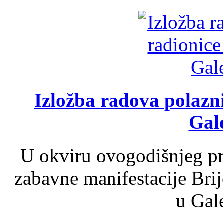
Izložba radova polazn
Gale
U okviru ovogodišnjeg pr
zabavne manifestacije Brij
u Gale