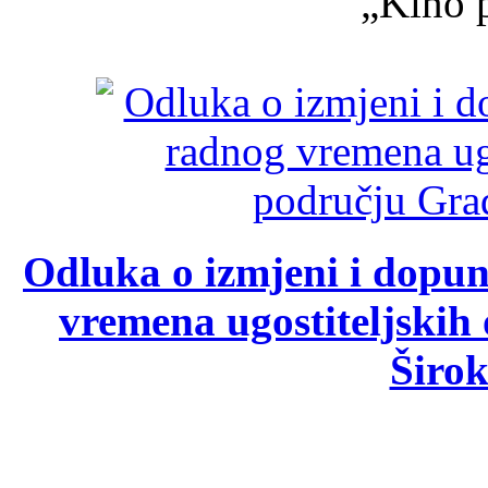
„Kino p
Odluka o izmjeni i dopu
vremena ugostiteljskih
Širok