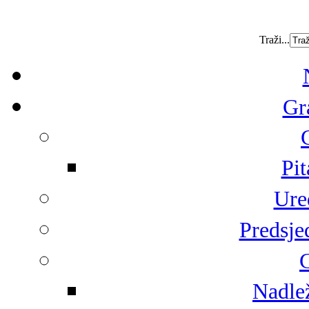
Traži...
Gr
Pit
Ure
Predsje
G
Nadlež