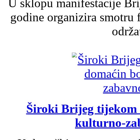
U sklopu manifestacije Br
godine organizira smotru f
održat
Široki Brijeg tijeko
kulturno-z