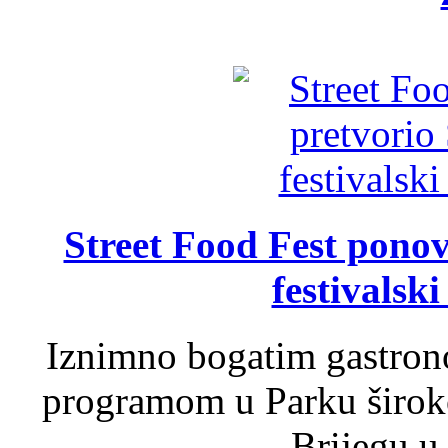
Street Food Fest ponov
festivalski
Iznimno bogatim gastron
programom u Parku široko
Brijegu u 