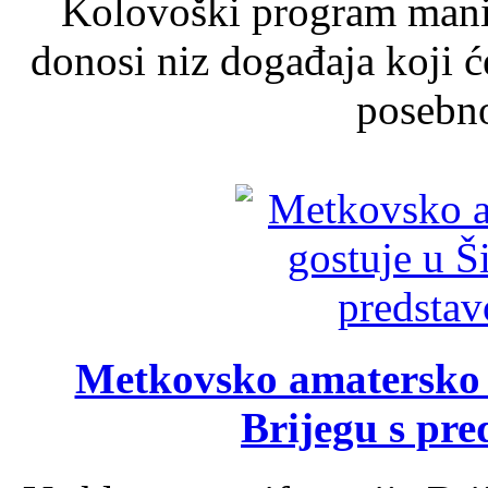
Kolovoški program manif
donosi niz događaja koji ć
posebno
Metkovsko amatersko k
Brijegu s pr