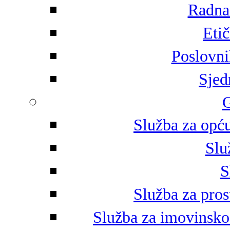
Radna 
Eti
Poslovni
Sjed
G
Služba za opću
Slu
S
Služba za pros
Služba za imovinsko-