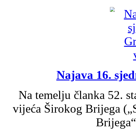
Najava 16. sjed
Na temelju članka 52. s
vijeća Širokog Brijega (
Brijega“,