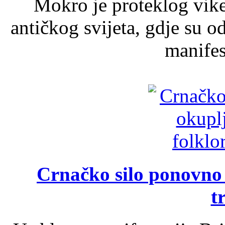
Mokro je proteklog vik
antičkog svijeta, gdje su 
manifest
Crnačko silo ponovno o
t