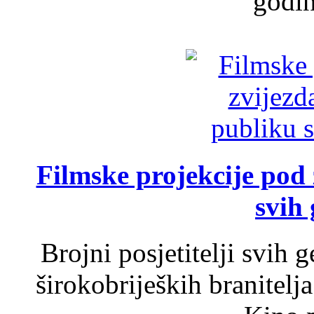
godin
Filmske projekcije pod
svih 
Brojni posjetitelji svih 
širokobrijeških branitel