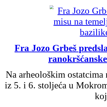
Fra Jozo Grbeš predsla
ranokršćanske
Na arheološkim ostatcima 
iz 5. i 6. stoljeća u Mokro
koj