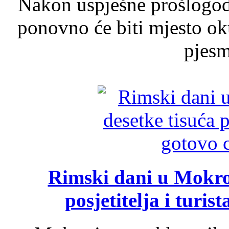
Nakon uspješne prošlogodi
ponovno će biti mjesto ok
pjesme
Rimski dani u Mokrom
posjetitelja i turist