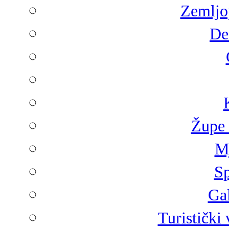
Zemljop
De
Župe 
Mj
Sp
Gal
Turistički 