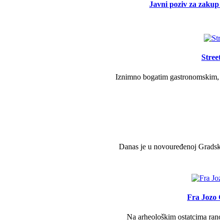
Javni poziv za zakup 
Stree
Iznimno bogatim gastronomskim, g
Danas je u novouređenoj Gradsko
Fra Jozo 
Na arheološkim ostatcima ranok