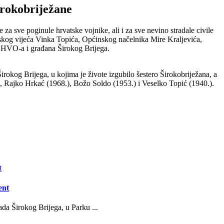
irokobriježane
a sve poginule hrvatske vojnike, ali i za sve nevino stradale civile
skog vijeća Vinka Topića, Općinskog načelnika Mire Kraljevića,
ka HVO-a i građana Širokog Brijega.
rokog Brijega, u kojima je živote izgubilo šestero Širokobriježana, a
.), Rajko Hrkać (1968.), Božo Soldo (1953.) i Veselko Topić (1940.).
ent
da Širokog Brijega, u Parku ...