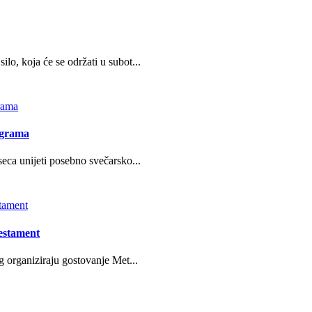
o, koja će se održati u subot...
ograma
eca unijeti posebno svečarsko...
estament
g organiziraju gostovanje Met...