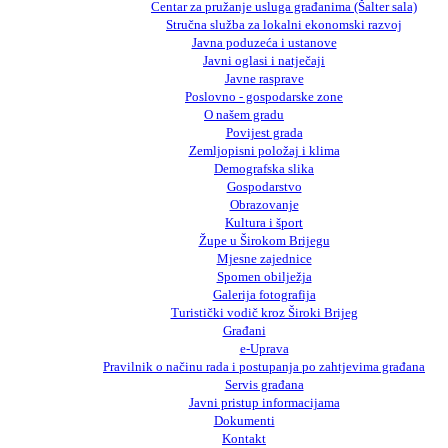
Centar za pružanje usluga građanima (Šalter sala)
Stručna služba za lokalni ekonomski razvoj
Javna poduzeća i ustanove
Javni oglasi i natječaji
Javne rasprave
Poslovno - gospodarske zone
O našem gradu
Povijest grada
Zemljopisni položaj i klima
Demografska slika
Gospodarstvo
Obrazovanje
Kultura i šport
Župe u Širokom Brijegu
Mjesne zajednice
Spomen obilježja
Galerija fotografija
Turistički vodič kroz Široki Brijeg
Građani
e-Uprava
Pravilnik o načinu rada i postupanja po zahtjevima građana
Servis građana
Javni pristup informacijama
Dokumenti
Kontakt