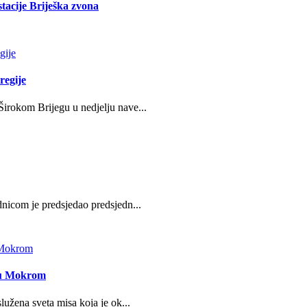
stacije Briješka zvona
regije
irokom Brijegu u nedjelju nave...
nicom je predsjedao predsjedn...
e u Mokrom
lužena sveta misa koja je ok...