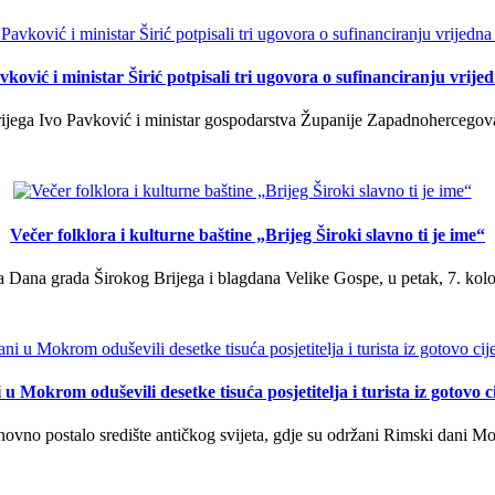
ković i ministar Širić potpisali tri ugovora o sufinanciranju vrij
ega Ivo Pavković i ministar gospodarstva Županije Zapadnohercegovačk
Večer folklora i kulturne baštine „Brijeg Široki slavno ti je ime“
 Dana grada Širokog Brijega i blagdana Velike Gospe, u petak, 7. kolov
u Mokrom oduševili desetke tisuća posjetitelja i turista iz gotovo ci
vno postalo središte antičkog svijeta, gdje su održani Rimski dani Mok