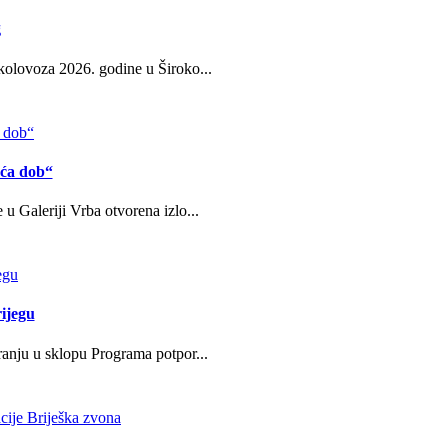
g
kolovoza 2026. godine u Široko...
eća dob“
u Galeriji Vrba otvorena izlo...
ijegu
ranju u sklopu Programa potpor...