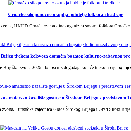
Crnačko silo ponovno okuplja ljubitelje folklora i tradicije
 zvona, HKUD Crnač i ove godine organizira smotru folklora Crnačko sil
i Brijeg tijekom kolovoza domaćin bogatog kulturno-zabavnog pr
 Briješka zvona 2026. donosi niz događaja koji će tijekom cijelog mjes
ko amatersko kazalište gostuje u Širokom Brijegu s predstavom T
 zvona, Turistička zajednica Grada Širokog Brijega i Grad Široki Brije