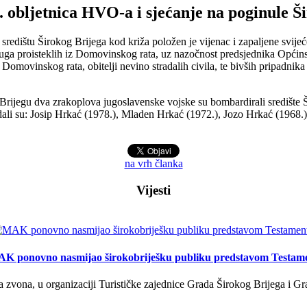
. obljetnica HVO-a i sjećanje na poginule Š
dištu Širokog Brijega kod križa položen je vijenac i zapaljene svijeće z
ruga proisteklih iz Domovinskog rata, uz nazočnost predsjednika Općin
 Domovinskog rata, obitelji nevino stradalih civila, te bivših pripadni
 Brijegu dva zrakoplova jugoslavenske vojske su bombardirali središte Ši
tradali su: Josip Hrkać (1978.), Mladen Hrkać (1972.), Jozo Hrkać (1968
na vrh članka
Vijesti
K ponovno nasmijao širokobriješku publiku predstavom Testam
a zvona, u organizaciji Turističke zajednice Grada Širokog Brijega i Gra