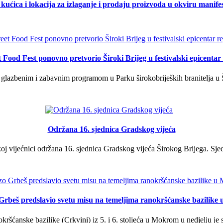
kućica i lokacija za izlaganje i prodaju proizvoda u okviru manife
t Food Fest ponovno pretvorio Široki Brijeg u festivalski epicentar 
lazbenim i zabavnim programom u Parku širokobrijeških branitelja u Š
Održana 16. sjednica Gradskog vijeća
j vijećnici održana 16. sjednica Gradskog vijeća Širokog Brijega. Sjed
Grbeš predslavio svetu misu na temeljima ranokršćanske bazilik
ršćanske bazilike (Crkvini) iz 5. i 6. stoljeća u Mokrom u nedjelju je s