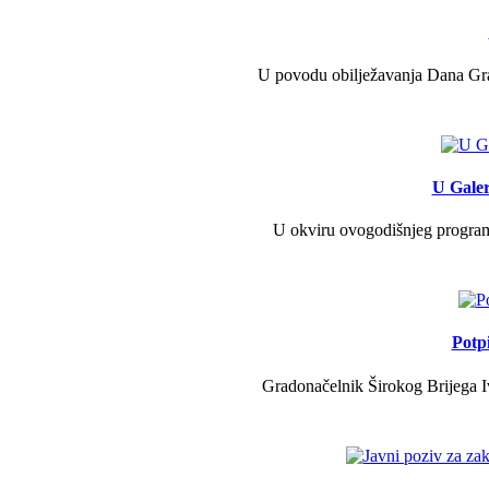
U povodu obilježavanja Dana Grad
U Galer
U okviru ovogodišnjeg programa 
Potp
Gradonačelnik Širokog Brijega Iv