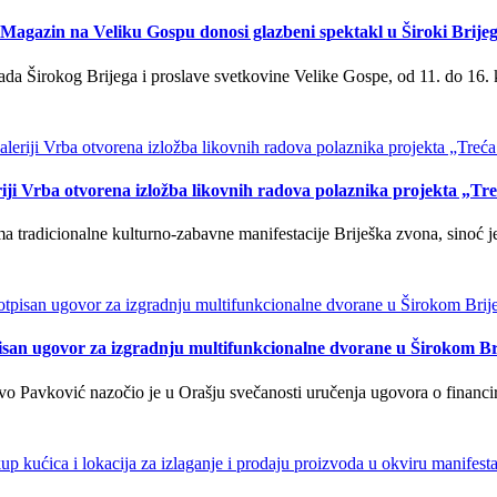
Magazin na Veliku Gospu donosi glazbeni spektakl u Široki Brije
a Širokog Brijega i proslave svetkovine Velike Gospe, od 11. do 16. 
iji Vrba otvorena izložba likovnih radova polaznika projekta „Tr
tradicionalne kulturno-zabavne manifestacije Briješka zvona, sinoć je 
isan ugovor za izgradnju multifunkcionalne dvorane u Širokom Br
o Pavković nazočio je u Orašju svečanosti uručenja ugovora o financi