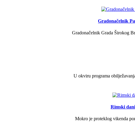
Gradonačelnik Pav
Gradonačelnik Grada Širokog Brij
U okviru programa obilježavanja
Rimski dani 
Mokro je proteklog vikenda pono