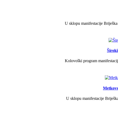
U sklopu manifestacije Briješka
Širok
Kolovoški program manifestacije
Metkovs
U sklopu manifestacije Briješka