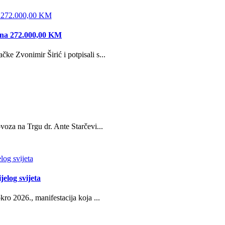
edna 272.000,00 KM
e Zvonimir Širić i potpisali s...
oza na Trgu dr. Ante Starčevi...
jelog svijeta
ro 2026., manifestacija koja ...