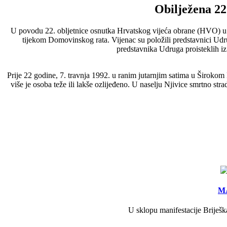
Obilježena 22
U povodu 22. obljetnice osnutka Hrvatskog vijeća obrane (HVO) u sre
tijekom Domovinskog rata. Vijenac su položili predstavnici Ud
predstavnika Udruga proisteklih iz
Prije 22 godine, 7. travnja 1992. u ranim jutarnjim satima u Širokom
više je osoba teže ili lakše ozlijeđeno. U naselju Njivice smrtno s
MA
U sklopu manifestacije Briješk