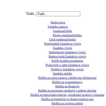
Traži...
Naslovnica
Gradska uprava
Gradonačelnik
Pitajte gradonačelnika
Ured gradonačelnika
Predsjednik Gradskog vijeća
Gradsko vijeće
Nadležnosti Gradskog vijeća
Radna tijela Gradskog vijeća
Etički kodeks ponašanja
Poslovnik o radu Gradskog vijeća
Sjednice Gradskog vijeća
Gradske službe
Služba za opću upravu i društvene djelatnosti
Služba za gospodarstvo
Služba za financije
Služba za prostorno uređenje i zaštitu okoliša
Služba za imovinsko-pravne, geodetske poslove i katastar
Služba za branitelje iz domovinskog rata
Služba za civilnu zaštitu