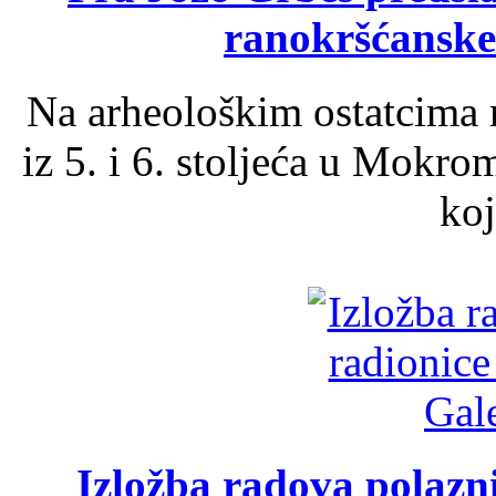
ranokršćanske
Na arheološkim ostatcima 
iz 5. i 6. stoljeća u Mokro
koj
Izložba radova polazn