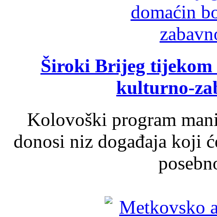
Široki Brijeg tijeko
kulturno-z
Kolovoški program manif
donosi niz događaja koji ć
posebno