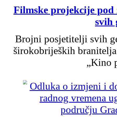
Filmske projekcije pod
svih 
Brojni posjetitelji svih 
širokobrijeških branitel
„Kino p