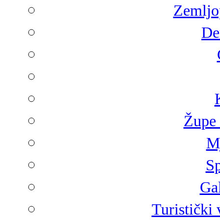
Zemljop
De
Župe 
Mj
Sp
Gal
Turistički 