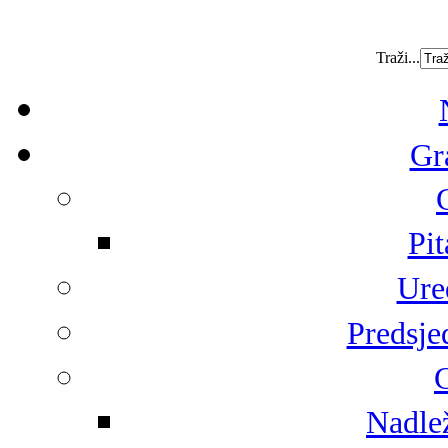
Traži...
Gr
Pit
Ure
Predsje
G
Nadlež