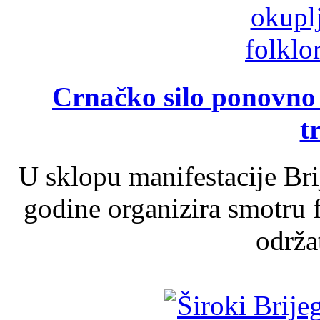
Crnačko silo ponovno o
t
U sklopu manifestacije Br
godine organizira smotru f
održat