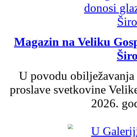
Magazin na Veliku Gosp
Šir
U povodu obilježavanja
proslave svetkovine Velik
2026. god