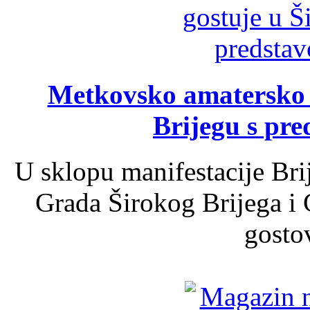
Metkovsko amatersko k
Brijegu s pr
U sklopu manifestacije Bri
Grada Širokog Brijega i 
gosto