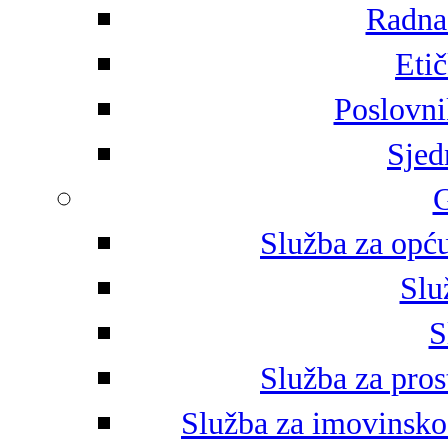
Radna 
Eti
Poslovni
Sjed
G
Služba za opću
Slu
S
Služba za pros
Služba za imovinsko-