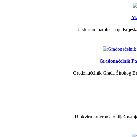
MA
U sklopu manifestacije Briješk
Gradonačelnik Pav
Gradonačelnik Grada Širokog Brij
U okviru programa obilježavanja