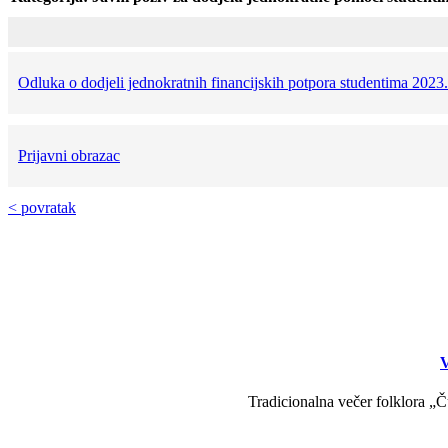
Odluka o dodjeli jednokratnih financijskih potpora studentima 2023
Prijavni obrazac
< povratak
V
Tradicionalna večer folklora „Č