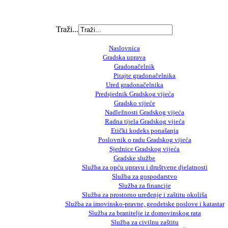
Traži...
Naslovnica
Gradska uprava
Gradonačelnik
Pitajte gradonačelnika
Ured gradonačelnika
Predsjednik Gradskog vijeća
Gradsko vijeće
Nadležnosti Gradskog vijeća
Radna tijela Gradskog vijeća
Etički kodeks ponašanja
Poslovnik o radu Gradskog vijeća
Sjednice Gradskog vijeća
Gradske službe
Služba za opću upravu i društvene djelatnosti
Služba za gospodarstvo
Služba za financije
Služba za prostorno uređenje i zaštitu okoliša
Služba za imovinsko-pravne, geodetske poslove i katastar
Služba za branitelje iz domovinskog rata
Služba za civilnu zaštitu