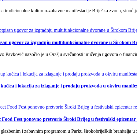
tradicionalne kulturno-zabavne manifestacije Briješka zvona, sinoć je 
isan ugovor za izgradnju multifunkcionalne dvorane u Širokom Br
o Pavković nazočio je u Orašju svečanosti uručenja ugovora o financi
kućica i lokacija za izlaganje i prodaju proizvoda u okviru manife
t Food Fest ponovno pretvorio Široki Brijeg u festivalski epicentar 
lazbenim i zabavnim programom u Parku širokobrijeških branitelja u Š