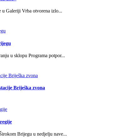
u Galeriji Vrba otvorena izlo...
ijegu
ranju u sklopu Programa potpor...
stacije Briješka zvona
regije
irokom Brijegu u nedjelju nave...