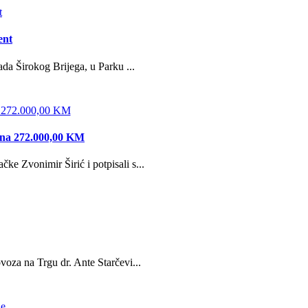
ent
da Širokog Brijega, u Parku ...
edna 272.000,00 KM
e Zvonimir Širić i potpisali s...
oza na Trgu dr. Ante Starčevi...