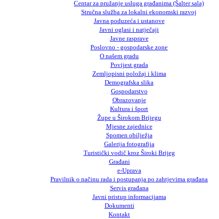
Centar za pružanje usluga građanima (Šalter sala)
Stručna služba za lokalni ekonomski razvoj
Javna poduzeća i ustanove
Javni oglasi i natječaji
Javne rasprave
Poslovno - gospodarske zone
O našem gradu
Povijest grada
Zemljopisni položaj i klima
Demografska slika
Gospodarstvo
Obrazovanje
Kultura i šport
Župe u Širokom Brijegu
Mjesne zajednice
Spomen obilježja
Galerija fotografija
Turistički vodič kroz Široki Brijeg
Građani
e-Uprava
Pravilnik o načinu rada i postupanja po zahtjevima građana
Servis građana
Javni pristup informacijama
Dokumenti
Kontakt