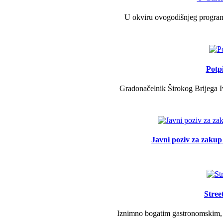
U okviru ovogodišnjeg programa 
Potp
Gradonačelnik Širokog Brijega Iv
Javni poziv za zakup 
Stree
Iznimno bogatim gastronomskim, g