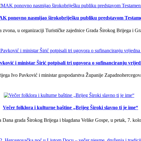
K ponovno nasmijao širokobriješku publiku predstavom Testam
a zvona, u organizaciji Turističke zajednice Grada Širokog Brijega i Gra
ković i ministar Širić potpisali tri ugovora o sufinanciranju vrij
ega Ivo Pavković i ministar gospodarstva Županije Zapadnohercegovačk
Večer folklora i kulturne baštine „Brijeg Široki slavno ti je ime“
 Dana grada Širokog Brijega i blagdana Velike Gospe, u petak, 7. kolov