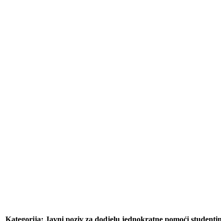
Kategorija: Javni poziv za dodjelu jednokratne pomoći studenti