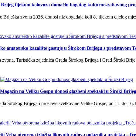
i Brijeg tijekom kolovoza domaćin bogatog kulturno-zabavnog pr
 Briješka zvona 2026. donosi niz događaja koji će tijekom cijelog mjes
ko amatersko kazalište gostuje u Širokom Brijegu s predstavom T
 zvona, Turistička zajednica Grada Širokog Brijega i Grad Široki Brije
Magazin na Veliku Gospu donosi glazbeni spektakl u Široki Brije
a Širokog Brijega i proslave svetkovine Velike Gospe, od 11. do 16. 
iji Vrba otvorena izložba likovnih radova polaznika projekta „Tr