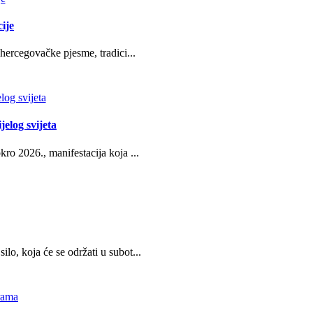
ije
hercegovačke pjesme, tradici...
jelog svijeta
ro 2026., manifestacija koja ...
o, koja će se održati u subot...