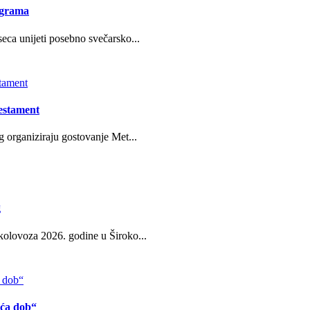
ograma
eca unijeti posebno svečarsko...
estament
g organiziraju gostovanje Met...
g
kolovoza 2026. godine u Široko...
eća dob“