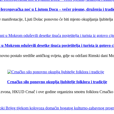
 Hercegovačka noć u Ljutom Docu – večer pjesme, druženja i tradic
manifestacije, Ljuti Dolac ponovno će biti mjesto okupljanja ljubitelja 
u Mokrom oduševili desetke tisuća posjetitelja i turista iz gotovo ci
vno postalo središte antičkog svijeta, gdje su održani Rimski dani Mok
Crnačko silo ponovno okuplja ljubitelje folklora i tradicije
 zvona, HKUD Crnač i ove godine organizira smotru folklora Crnačko sil