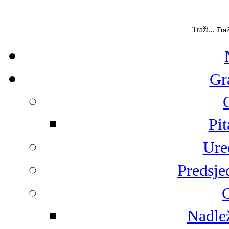
Traži...
Gr
Pit
Ure
Predsje
G
Nadlež