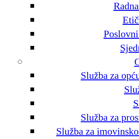
Radna 
Eti
Poslovni
Sjed
G
Služba za opću
Slu
S
Služba za pros
Služba za imovinsko-