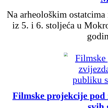
Na arheološkim ostatcima 
iz 5. i 6. stoljeća u Mok
godin
Filmske projekcije pod
svih 