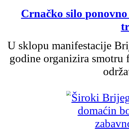
Crnačko silo ponovno o
t
U sklopu manifestacije Br
godine organizira smotru f
održat