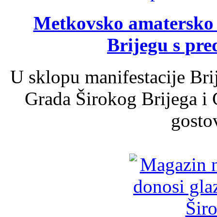
Metkovsko amatersko k
Brijegu s pr
U sklopu manifestacije Bri
Grada Širokog Brijega i 
gosto