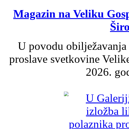
Magazin na Veliku Gosp
Šir
U povodu obilježavanja
proslave svetkovine Velik
2026. god