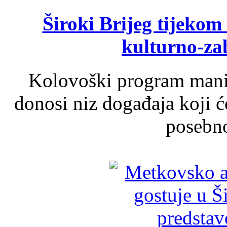
Široki Brijeg tijeko
kulturno-z
Kolovoški program manif
donosi niz događaja koji ć
posebno