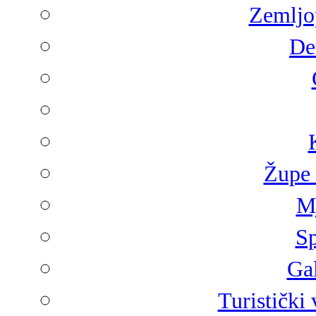
Zemljop
De
Župe 
Mj
Sp
Gal
Turistički 