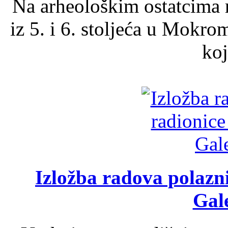
Na arheološkim ostatcima 
iz 5. i 6. stoljeća u Mokro
koj
Izložba radova polazn
Gale