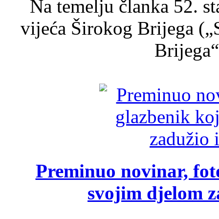
Na temelju članka 52. s
vijeća Širokog Brijega (
Brijega“,
Preminuo novinar, foto
svojim djelom za