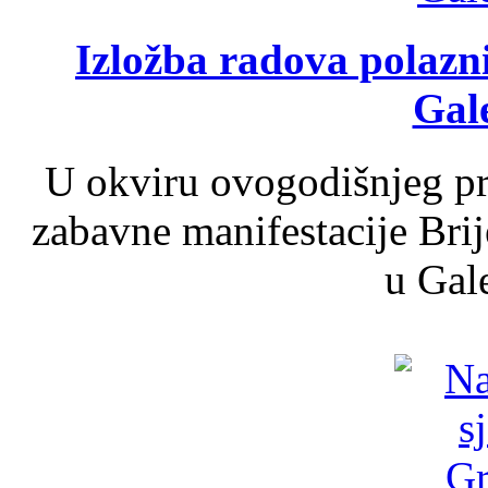
Izložba radova polazn
Gale
U okviru ovogodišnjeg pr
zabavne manifestacije Brij
u Gale