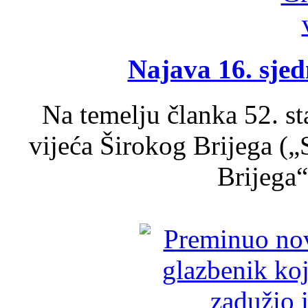
Najava 16. sjed
Na temelju članka 52. s
vijeća Širokog Brijega (
Brijega“,