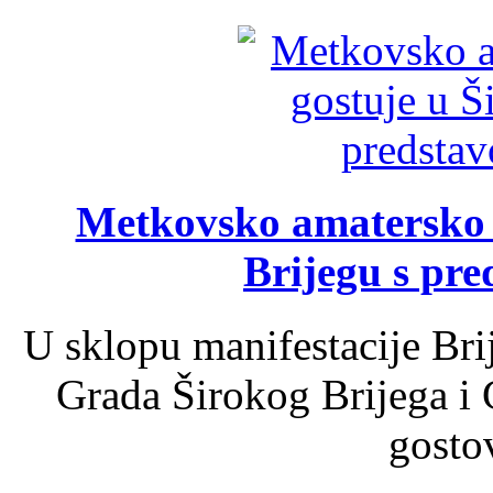
Metkovsko amatersko k
Brijegu s pr
U sklopu manifestacije Bri
Grada Širokog Brijega i 
gosto