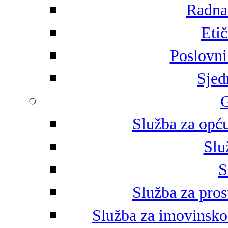
Radna 
Eti
Poslovni
Sjed
G
Služba za opću
Slu
S
Služba za pros
Služba za imovinsko-