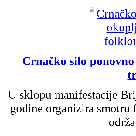
Crnačko silo ponovno o
t
U sklopu manifestacije Br
godine organizira smotru f
održat