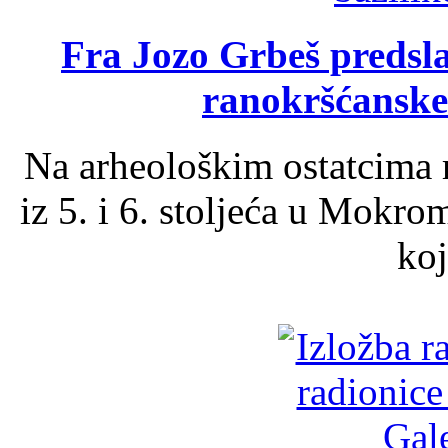
Fra Jozo Grbeš predsla
ranokršćanske
Na arheološkim ostatcima 
iz 5. i 6. stoljeća u Mokro
koj