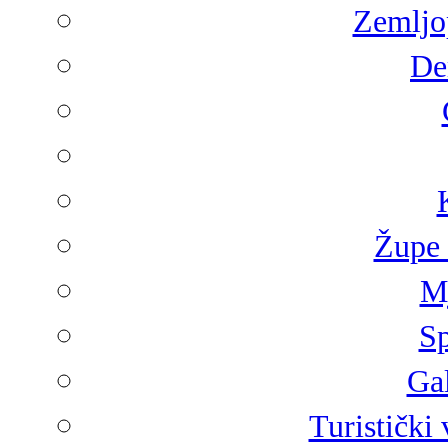
Zemljop
De
Župe 
Mj
Sp
Gal
Turistički 