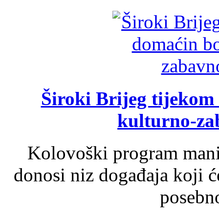
Široki Brijeg tijeko
kulturno-z
Kolovoški program manif
donosi niz događaja koji ć
posebno