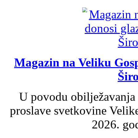
Magazin na Veliku Gosp
Šir
U povodu obilježavanja
proslave svetkovine Velik
2026. god