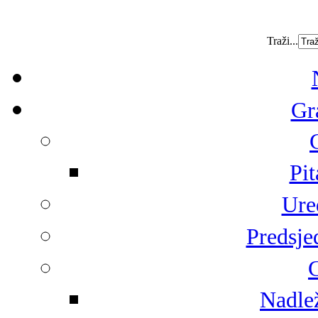
Traži...
Gr
Pit
Ure
Predsje
G
Nadlež