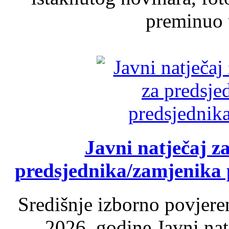
preminuo u
Javni natječaj z
predsjednika/zamjenika 
Središnje izborno povjere
2026. godine Javni nat