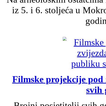
iz 5. i 6. stoljeća u Mok
godin
Filmske projekcije pod
svih 
Brojni posjetitelji svih 