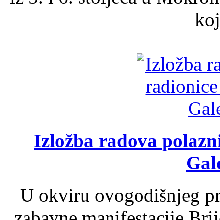
koj
Izložba radova polazn
Gale
U okviru ovogodišnjeg pr
zabavne manifestacije Brij