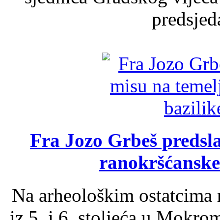
predsjed
Fra Jozo Grbeš predsla
ranokršćanske
Na arheološkim ostatcima 
iz 5. i 6. stoljeća u Mokro