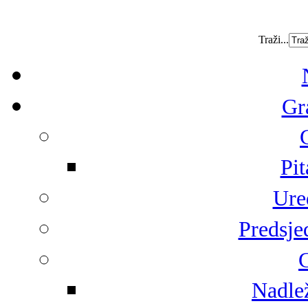
Traži...
Gr
Pit
Ure
Predsje
G
Nadlež