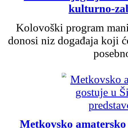
kulturno-z
Kolovoški program manif
donosi niz događaja koji ć
posebno
Metkovsko amatersko k