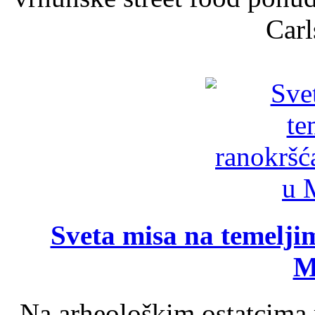
Carl
Sveta misa na temelji
M
Na arheološkim ostatcima 