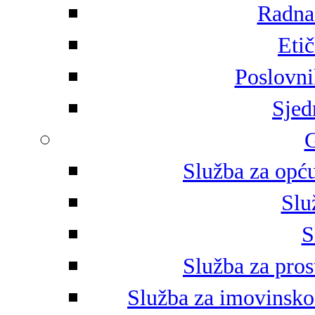
Radna 
Eti
Poslovni
Sjed
G
Služba za opću
Slu
S
Služba za pros
Služba za imovinsko-