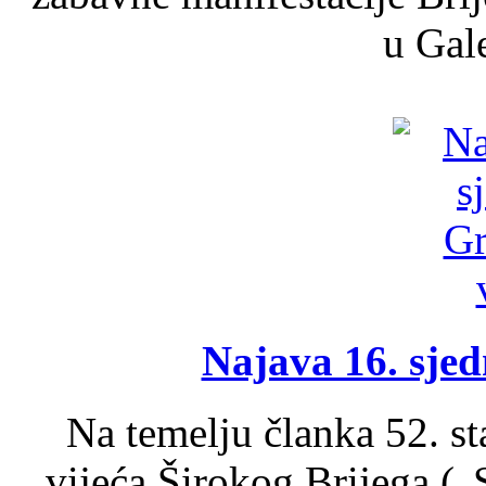
u Gale
Najava 16. sjed
Na temelju članka 52. s
vijeća Širokog Brijega (