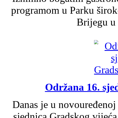
programom u Parku široko
Brijegu u 
Održana 16. sje
Danas je u novouređenoj 
sjednica Gradskog vijeća