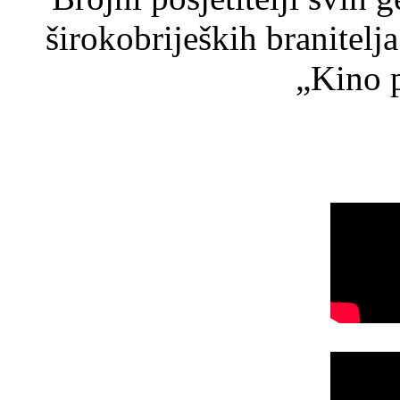
širokobrijeških branitel
„Kino p