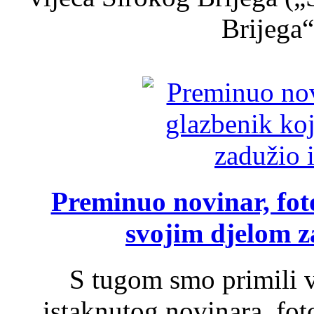
Brijega“,
Preminuo novinar, foto
svojim djelom za
S tugom smo primili v
istaknutog novinara, foto