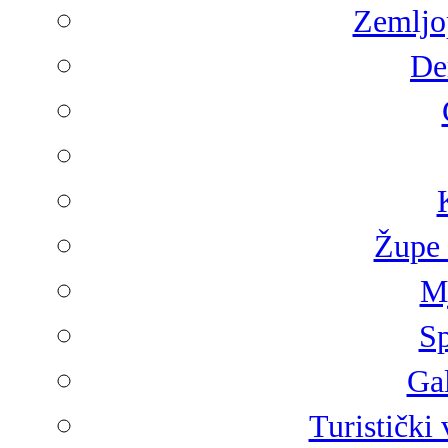
Zemljop
De
Župe 
Mj
Sp
Gal
Turistički 