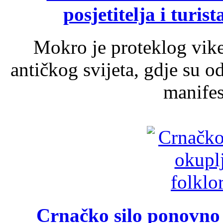
posjetitelja i turist
Mokro je proteklog vik
antičkog svijeta, gdje su 
manifest
Crnačko silo ponovno o