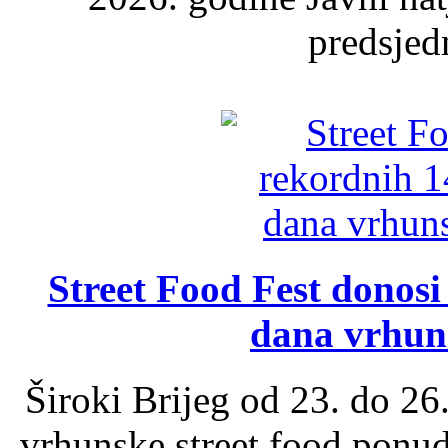
predsjed
Street Food Fest donosi 
dana vrhun
Široki Brijeg od 23. do 26
vrhunske street food ponu