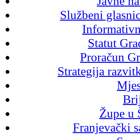
Javne n
Službeni glasni
Informativni
Statut Gra
Proračun Gr
Strategija razvi
Mjes
Bri
Župe u 
Franjevački s