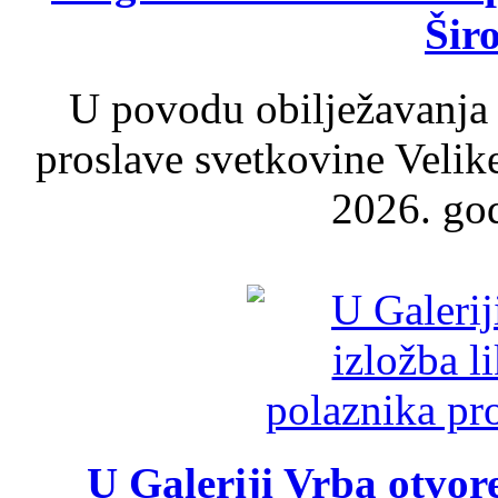
Šir
U povodu obilježavanja
proslave svetkovine Velik
2026. god
U Galeriji Vrba otvor