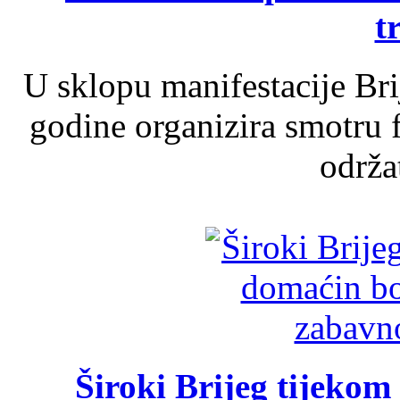
t
U sklopu manifestacije Br
godine organizira smotru f
održat
Široki Brijeg tijeko