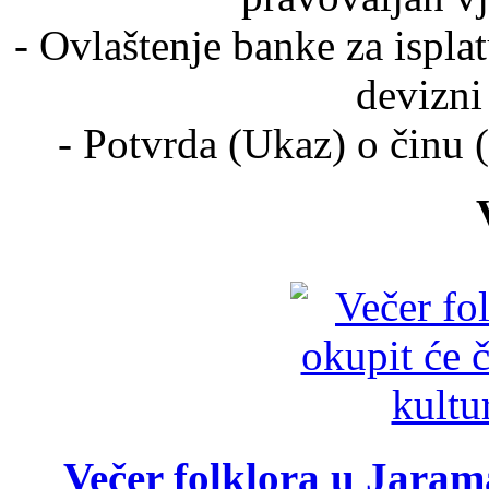
- Ovlaštenje banke za ispla
devizni
- Potvrda (Ukaz) o činu
Večer folklora u Jarama