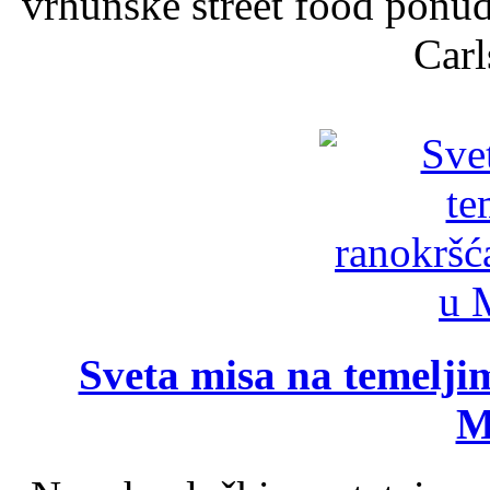
vrhunske street food ponu
Carl
Sveta misa na temelji
M