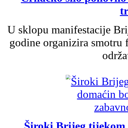
t
U sklopu manifestacije Br
godine organizira smotru f
održat
Široki Brijeg tijeko