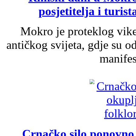
posjetitelja i turist
Mokro je proteklog vik
antičkog svijeta, gdje su 
manifest
Crnačko silo ponovno o