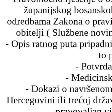
županijskog bosanskoh
odredbama Zakona o pravim
obitelji ( Službene novi
- Opis ratnog puta pripad
to 
- Potvrda
- Medicinsk
- Dokazi o navršenom 
Hercegovini ili trećoj držav
pravovaljan v