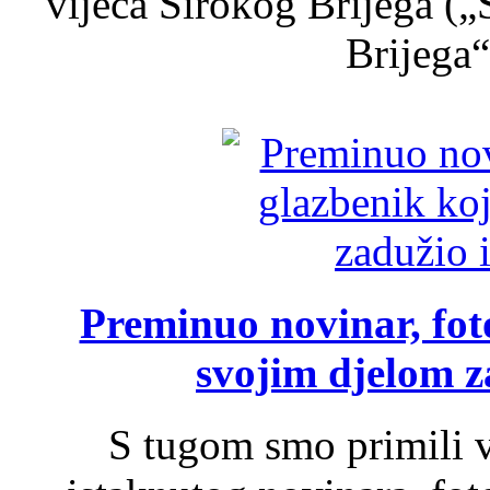
vijeća Širokog Brijega (
Brijega“,
Preminuo novinar, foto
svojim djelom za
S tugom smo primili v