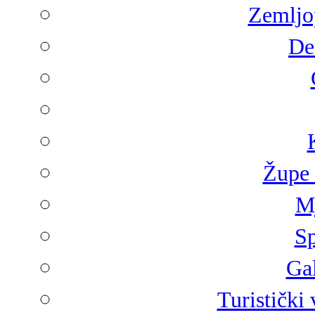
Zemljop
De
Župe 
Mj
Sp
Gal
Turistički 