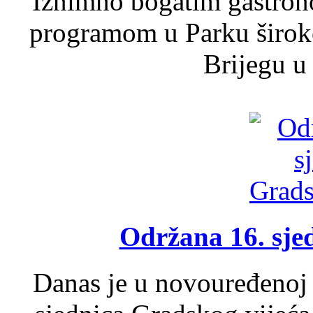
Iznimno bogatim gastron
programom u Parku široko
Brijegu u 
Održana 16. sje
Danas je u novouređenoj 