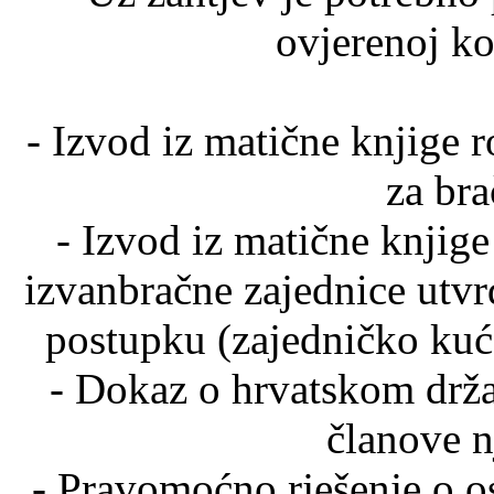
ovjerenoj kop
- Izvod iz matične knjige r
za br
- Izvod iz matične knjige
izvanbračne zajednice utv
postupku (zajedničko kuć
- Dokaz o hrvatskom drža
članove n
- Pravomoćno rješenje o o