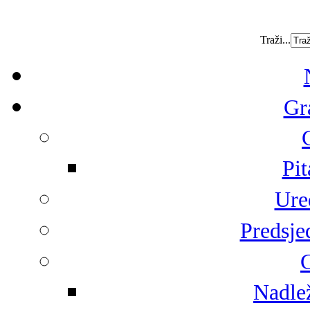
Traži...
Gr
Pit
Ure
Predsje
G
Nadlež