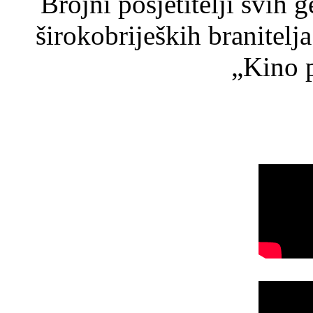
Brojni posjetitelji svih 
širokobrijeških branitel
„Kino p