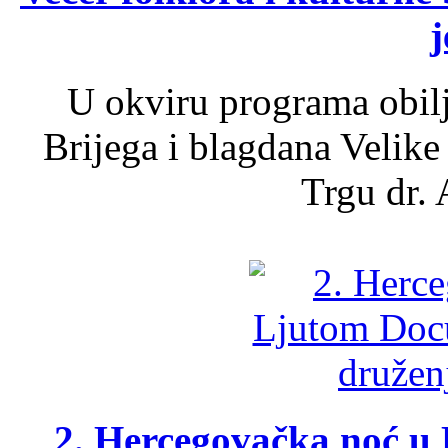
j
U okviru programa obil
Brijega i blagdana Velike
Trgu dr. 
2. Hercegovačka noć u 