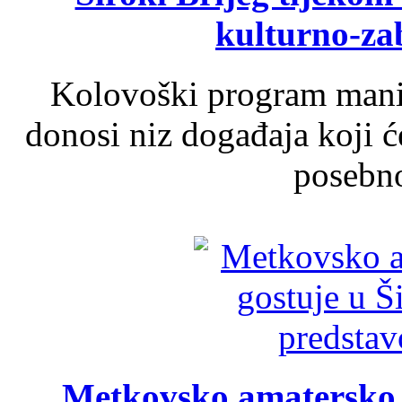
kulturno-z
Kolovoški program manif
donosi niz događaja koji ć
posebno
Metkovsko amatersko k