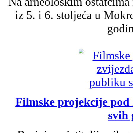
Na arheološkim ostatcima 
iz 5. i 6. stoljeća u Mok
godin
Filmske projekcije pod
svih 