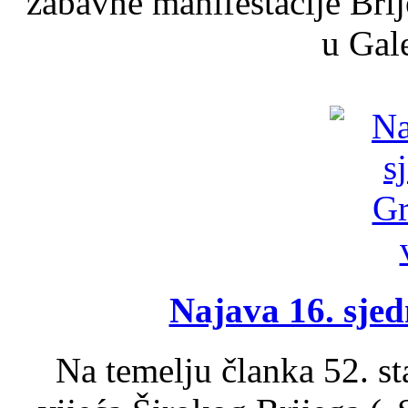
zabavne manifestacije Brij
u Gale
Najava 16. sjed
Na temelju članka 52. s