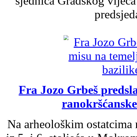
sjednica Gradskog vijeća
predsjed
Fra Jozo Grbeš predsla
ranokršćanske
Na arheološkim ostatcima 