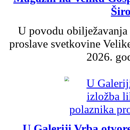
Šir
U povodu obilježavanja
proslave svetkovine Velik
2026. god
U Galeriji Vrba otvor