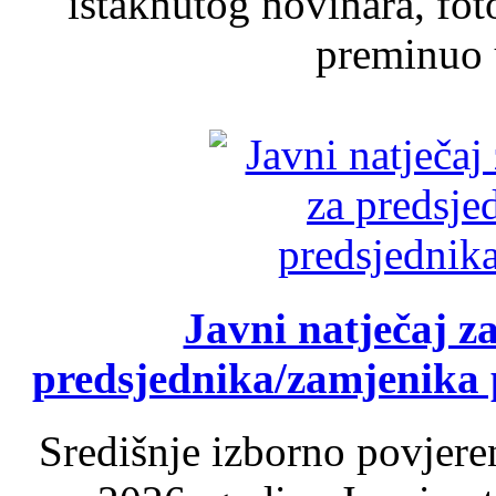
istaknutog novinara, foto
preminuo u
Javni natječaj z
predsjednika/zamjenika 
Središnje izborno povjere