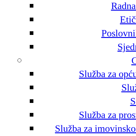
Radna 
Eti
Poslovni
Sjed
G
Služba za opću
Slu
S
Služba za pros
Služba za imovinsko-