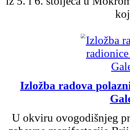
iz 5. i 6. stoljeća u Mokro
koj
Izložba radova polazn
Gale
U okviru ovogodišnjeg pr