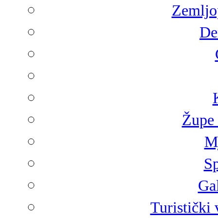
Zemljop
De
Župe 
Mj
Sp
Gal
Turistički 