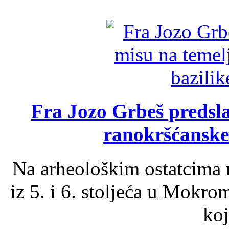
Fra Jozo Grbeš predsla
ranokršćanske
Na arheološkim ostatcima 
iz 5. i 6. stoljeća u Mokro
koj