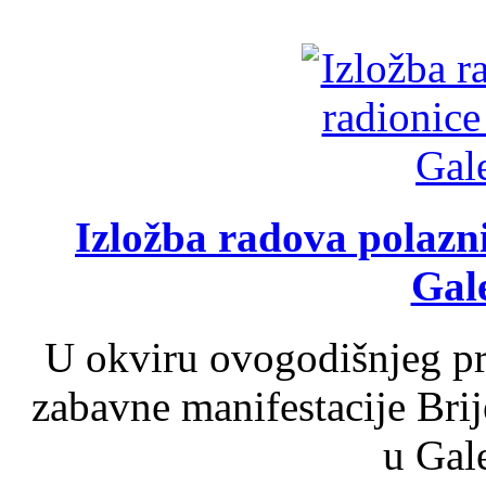
Izložba radova polazn
Gale
U okviru ovogodišnjeg pr
zabavne manifestacije Brij
u Gale