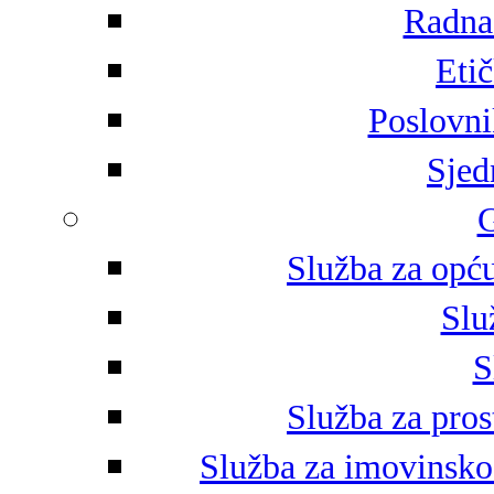
Radna 
Eti
Poslovni
Sjed
G
Služba za opću
Slu
S
Služba za pros
Služba za imovinsko-