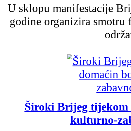
U sklopu manifestacije Br
godine organizira smotru f
održat
Široki Brijeg tijeko
kulturno-z