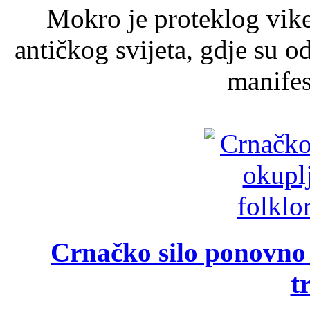
Mokro je proteklog vik
antičkog svijeta, gdje su 
manifest
Crnačko silo ponovno o
t