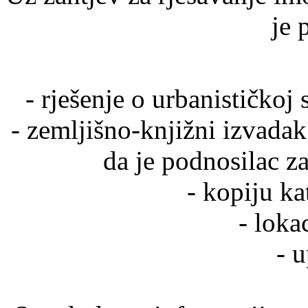
je 
- rješenje o urbanističkoj
- zemljišno-knjižni izvada
da je podnosilac za
- kopiju ka
- loka
- u