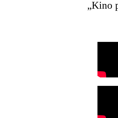
„Kino p