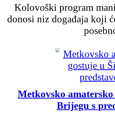
Kolovoški program manif
donosi niz događaja koji ć
posebno
Metkovsko amatersko k
Brijegu s pr