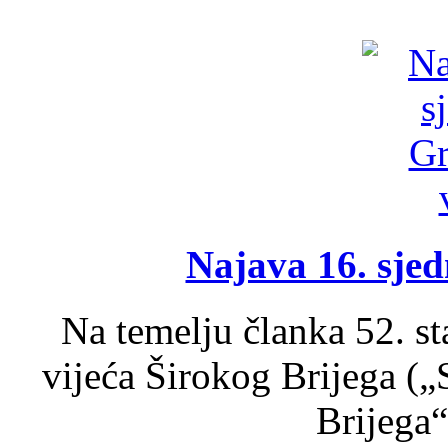
Najava 16. sjed
Na temelju članka 52. s
vijeća Širokog Brijega (
Brijega“,