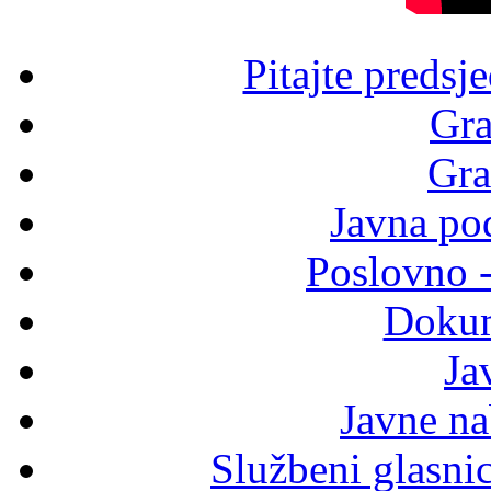
Pitajte predsj
Gra
Gra
Javna po
Poslovno 
Dokum
Ja
Javne n
Službeni glasni