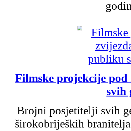
godin
Filmske projekcije pod
svih 
Brojni posjetitelji svih 
širokobrijeških branitel