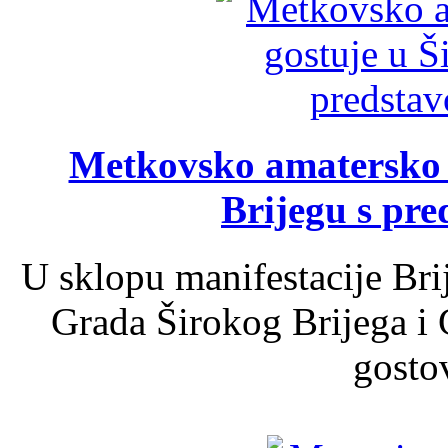
Metkovsko amatersko k
Brijegu s pr
U sklopu manifestacije Bri
Grada Širokog Brijega i 
gosto