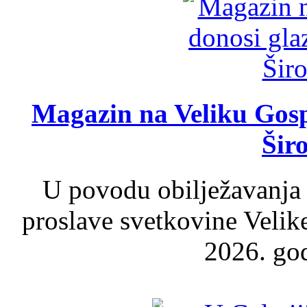
Magazin na Veliku Gosp
Šir
U povodu obilježavanja
proslave svetkovine Velik
2026. god