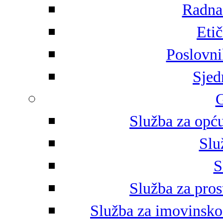
Radna 
Eti
Poslovni
Sjed
G
Služba za opću
Slu
S
Služba za pros
Služba za imovinsko-