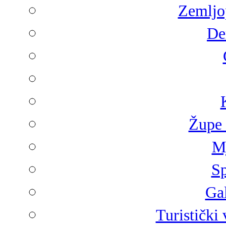
Zemljop
De
Župe 
Mj
Sp
Gal
Turistički 