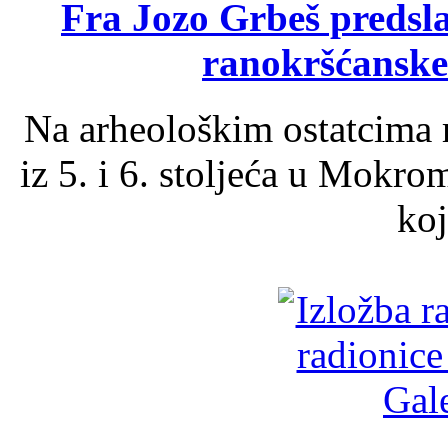
Fra Jozo Grbeš predsla
ranokršćanske
Na arheološkim ostatcima 
iz 5. i 6. stoljeća u Mokro
koj