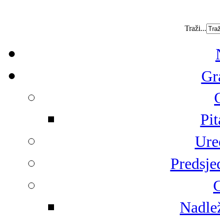
Traži...
Gr
Pit
Ure
Predsje
G
Nadlež