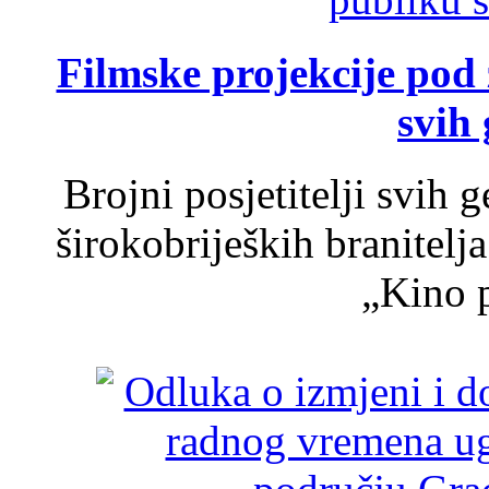
Filmske projekcije pod
svih 
Brojni posjetitelji svih 
širokobrijeških branitel
„Kino p