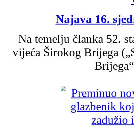
Najava 16. sjed
Na temelju članka 52. s
vijeća Širokog Brijega (
Brijega“,