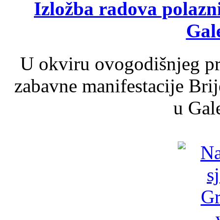
Izložba radova polazn
Gale
U okviru ovogodišnjeg pr
zabavne manifestacije Brij
u Gale