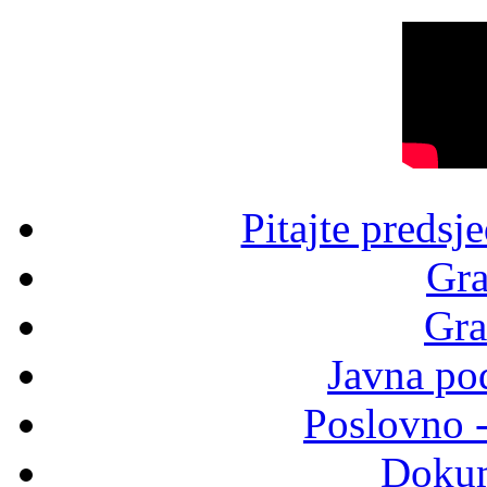
Pitajte predsj
Gra
Gra
Javna po
Poslovno 
Dokum