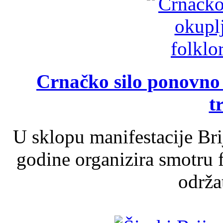
Crnačko silo ponovno o
t
U sklopu manifestacije Br
godine organizira smotru f
održat