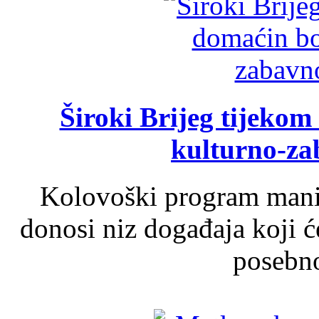
Široki Brijeg tijeko
kulturno-z
Kolovoški program manif
donosi niz događaja koji ć
posebno