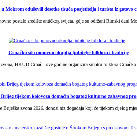
u Mokrom oduševili desetke tisuća posjetitelja i turista iz gotovo ci
vno postalo središte antičkog svijeta, gdje su održani Rimski dani Mok
Crnačko silo ponovno okuplja ljubitelje folklora i tradicije
 zvona, HKUD Crnač i ove godine organizira smotru folklora Crnačko sil
i Brijeg tijekom kolovoza domaćin bogatog kulturno-zabavnog pr
 Briješka zvona 2026. donosi niz događaja koji će tijekom cijelog mjes