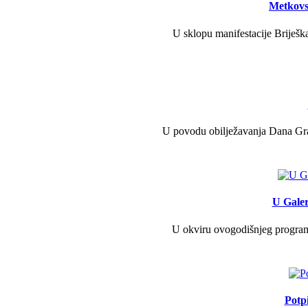
Metkovs
U sklopu manifestacije Briješka
U povodu obilježavanja Dana Grad
U Galer
U okviru ovogodišnjeg programa 
Potp