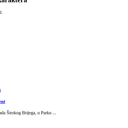
i:
ent
da Širokog Brijega, u Parku ...