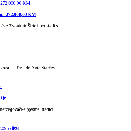
edna 272.000,00 KM
e Zvonimir Širić i potpisali s...
oza na Trgu dr. Ante Starčevi...
ije
hercegovačke pjesme, tradici...