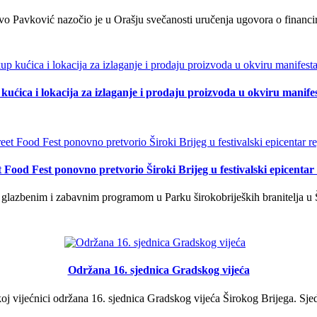
o Pavković nazočio je u Orašju svečanosti uručenja ugovora o financi
kućica i lokacija za izlaganje i prodaju proizvoda u okviru manife
t Food Fest ponovno pretvorio Široki Brijeg u festivalski epicentar 
lazbenim i zabavnim programom u Parku širokobrijeških branitelja u Š
Održana 16. sjednica Gradskog vijeća
j vijećnici održana 16. sjednica Gradskog vijeća Širokog Brijega. Sjed