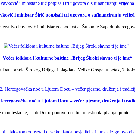
ković i ministar Širić potpisali tri ugovora o sufinanciranju vrij
ega Ivo Pavković i ministar gospodarstva Županije Zapadnohercegovačk
Večer folklora i kulturne baštine „Brijeg Široki slavno ti je ime“
 Dana grada Širokog Brijega i blagdana Velike Gospe, u petak, 7. kolov
 Hercegovačka noć u Ljutom Docu – večer pjesme, druženja i tradic
manifestacije, Ljuti Dolac ponovno će biti mjesto okupljanja ljubitelja 