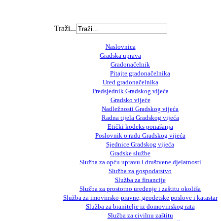
Traži...
Naslovnica
Gradska uprava
Gradonačelnik
Pitajte gradonačelnika
Ured gradonačelnika
Predsjednik Gradskog vijeća
Gradsko vijeće
Nadležnosti Gradskog vijeća
Radna tijela Gradskog vijeća
Etički kodeks ponašanja
Poslovnik o radu Gradskog vijeća
Sjednice Gradskog vijeća
Gradske službe
Služba za opću upravu i društvene djelatnosti
Služba za gospodarstvo
Služba za financije
Služba za prostorno uređenje i zaštitu okoliša
Služba za imovinsko-pravne, geodetske poslove i katastar
Služba za branitelje iz domovinskog rata
Služba za civilnu zaštitu