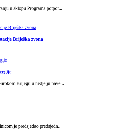
ranju u sklopu Programa potpor...
stacije Briješka zvona
regije
irokom Brijegu u nedjelju nave...
nicom je predsjedao predsjedn...