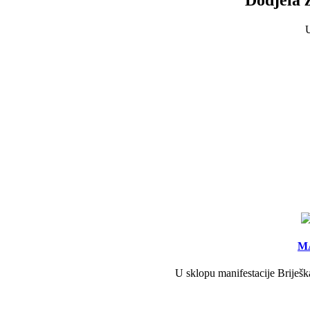
U
MA
U sklopu manifestacije Briješk