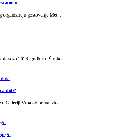
estament
g organiziraju gostovanje Met...
g
kolovoza 2026. godine u Široko...
eća dob“
u Galeriji Vrba otvorena izlo...
ijegu