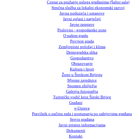
Centar za pružanje usluga građanima (Šalter sala)
Stručna služba za lokalni ekonomski razvoj
Javna poduzeća i ustanove
Javni oglasi i natječaji
Javne rasprave
Poslovno - gospodarske zone
O našem gradu
Povijest grada
Zemljopisni položaj i klima
Demografska slika
Gospodarstvo
Obrazovanje
Kultura i šport
Župe u Širokom Brijegu
Mjesne zajednice
Spomen obilježja
Galerija fotografija
Turistički vodič kroz Široki Brijeg
Građani
e-Uprava
Pravilnik o načinu rada i postupanja po zahtjevima građana
Servis građana
Javni pristup informacijama
Dokumenti
Kontakt