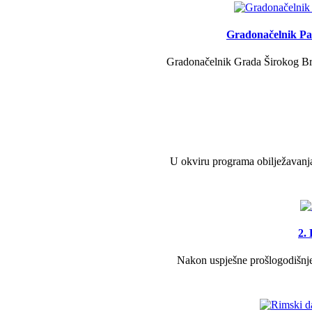
Gradonačelnik Pav
Gradonačelnik Grada Širokog Brij
U okviru programa obilježavanja
2.
Nakon uspješne prošlogodišnje 