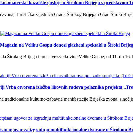
ko amatersko kazalište gostuje u Širokom Brijegu s predstavom T
 zvona, Turistička zajednica Grada Širokog Brijega i Grad Široki Brije
Magazin na Veliku Gospu donosi glazbeni spektakl u Široki Brije
a Širokog Brijega i proslave svetkovine Velike Gospe, od 11. do 16. 
iji Vrba otvorena izložba likovnih radova polaznika projekta „Tr
tradicionalne kulturno-zabavne manifestacije Briješka zvona, sinoć je 
isan ugovor za izgradnju multifunkcionalne dvorane u Širokom Br