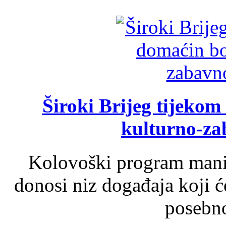
Široki Brijeg tijeko
kulturno-z
Kolovoški program manif
donosi niz događaja koji ć
posebno