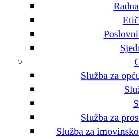
Radna 
Eti
Poslovni
Sjed
G
Služba za opću
Slu
S
Služba za pros
Služba za imovinsko-