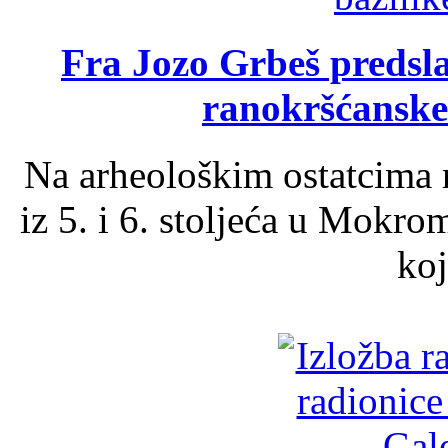
Fra Jozo Grbeš predsla
ranokršćanske
Na arheološkim ostatcima 
iz 5. i 6. stoljeća u Mokro
koj