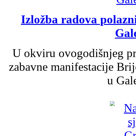
Izložba radova polazn
Gale
U okviru ovogodišnjeg pr
zabavne manifestacije Brij
u Gale