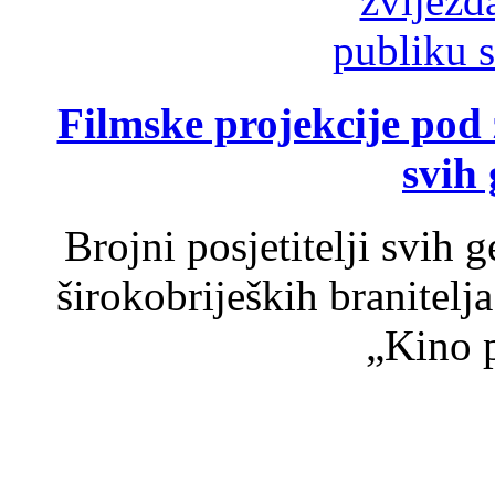
Filmske projekcije pod
svih 
Brojni posjetitelji svih 
širokobrijeških branitel
„Kino p