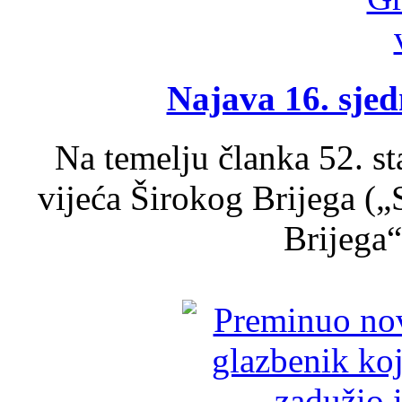
Najava 16. sjed
Na temelju članka 52. s
vijeća Širokog Brijega (
Brijega“,