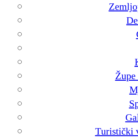
Zemljop
De
Župe 
Mj
Sp
Gal
Turistički 