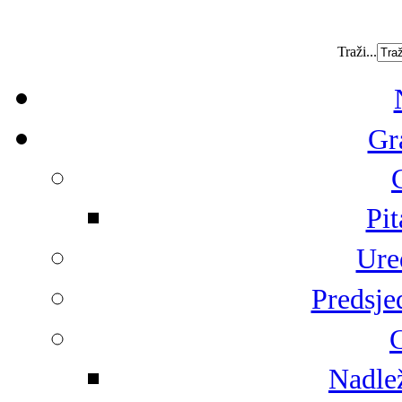
Traži...
Gr
Pit
Ure
Predsje
G
Nadlež