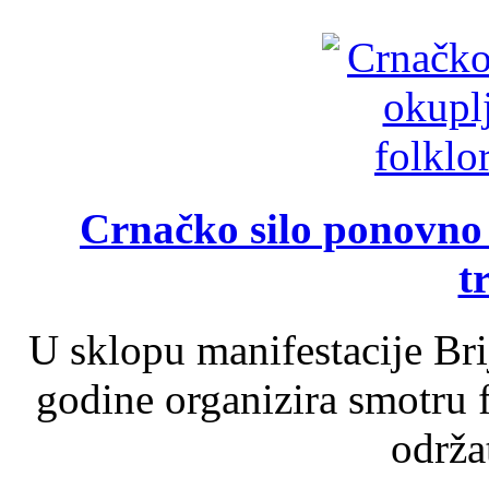
Crnačko silo ponovno o
t
U sklopu manifestacije Br
godine organizira smotru f
održat