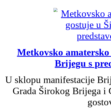
Metkovsko amatersko k
Brijegu s pr
U sklopu manifestacije Bri
Grada Širokog Brijega i 
gosto