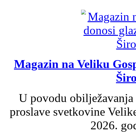
Magazin na Veliku Gosp
Šir
U povodu obilježavanja
proslave svetkovine Velik
2026. god