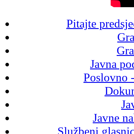
Pitajte predsj
Gra
Gra
Javna po
Poslovno 
Dokum
Ja
Javne n
Službeni glasni