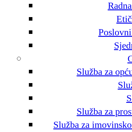
Radna 
Eti
Poslovni
Sjed
G
Služba za opću
Slu
S
Služba za pros
Služba za imovinsko-