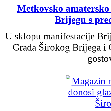
Metkovsko amatersko k
Brijegu s pr
U sklopu manifestacije Bri
Grada Širokog Brijega i 
gosto