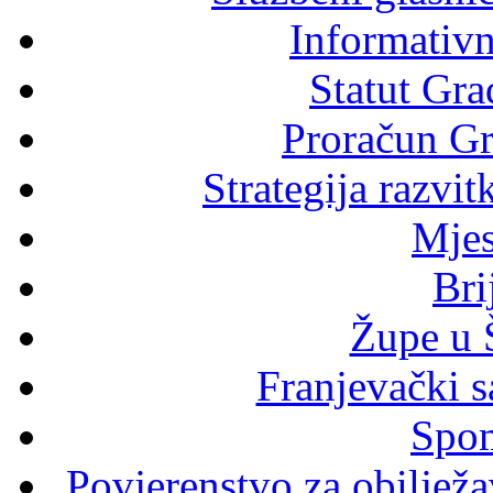
Informativni
Statut Gra
Proračun Gr
Strategija razvi
Mjes
Bri
Župe u 
Franjevački s
Spom
Povjerenstvo za obilježav