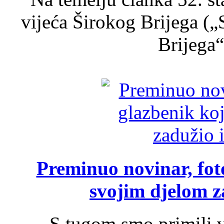
vijeća Širokog Brijega (
Brijega“,
Preminuo novinar, foto
svojim djelom za
S tugom smo primili v