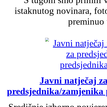
istaknutog novinara, foto
preminuo u
Javni natječaj z
predsjednika/zamjenika 
Središnje izborno povjere