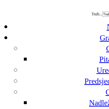
Traži...
Gr
Pit
Ure
Predsje
G
Nadlež