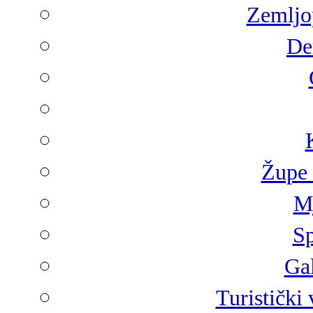
Zemljop
De
Župe 
Mj
Sp
Gal
Turistički 