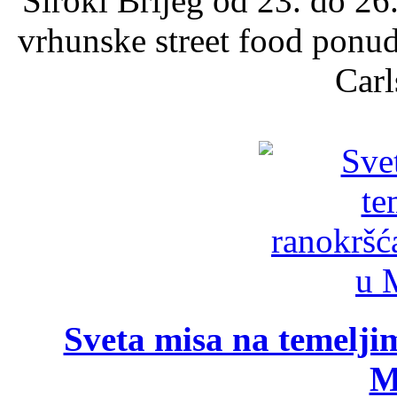
Široki Brijeg od 23. do 26
vrhunske street food ponu
Carl
Sveta misa na temelji
M