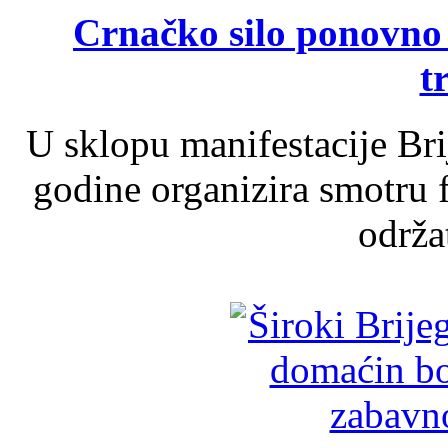
Crnačko silo ponovno o
t
U sklopu manifestacije Br
godine organizira smotru f
održat