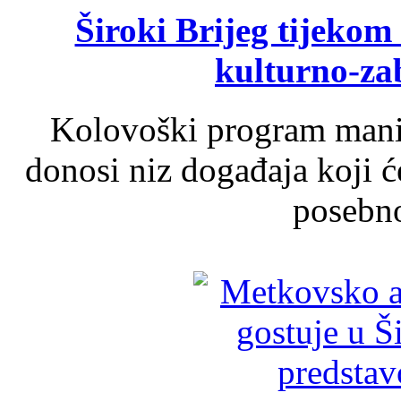
Široki Brijeg tijeko
kulturno-z
Kolovoški program manif
donosi niz događaja koji ć
posebno