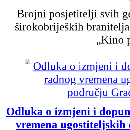
Brojni posjetitelji svih 
širokobrijeških branitel
„Kino p
Odluka o izmjeni i dopu
vremena ugostiteljskih