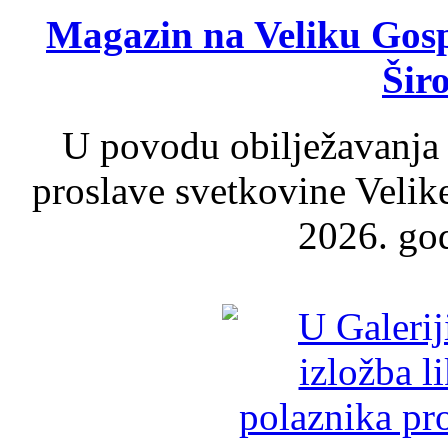
Magazin na Veliku Gosp
Šir
U povodu obilježavanja
proslave svetkovine Velik
2026. god