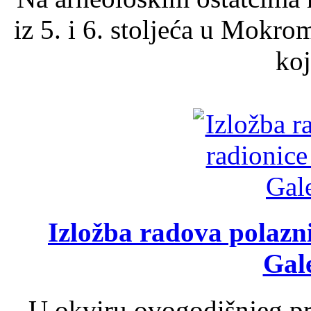
iz 5. i 6. stoljeća u Mokro
koj
Izložba radova polazn
Gale
U okviru ovogodišnjeg pr