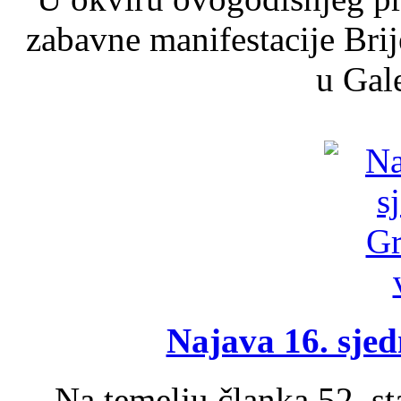
zabavne manifestacije Brij
u Gale
Najava 16. sjed
Na temelju članka 52. s