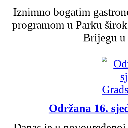
Iznimno bogatim gastron
programom u Parku široko
Brijegu u 
Održana 16. sje
Danas je u novouređenoj 