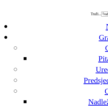
Traži...
Gr
Pit
Ure
Predsje
G
Nadlež