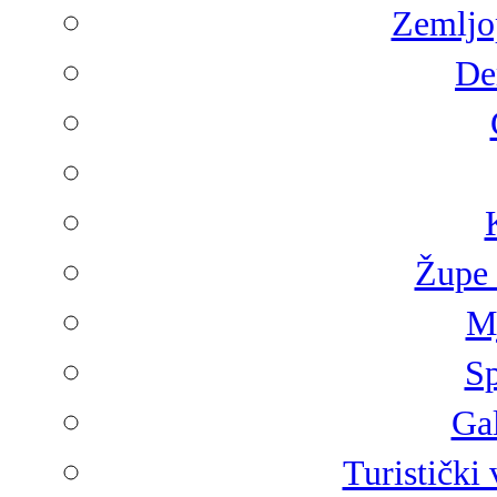
Zemljop
De
Župe 
Mj
Sp
Gal
Turistički 