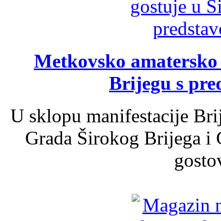
Metkovsko amatersko k
Brijegu s pr
U sklopu manifestacije Bri
Grada Širokog Brijega i 
gosto