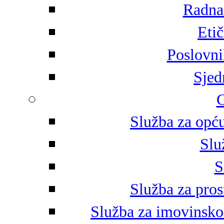
Radna 
Eti
Poslovni
Sjed
G
Služba za opću
Slu
S
Služba za pros
Služba za imovinsko-