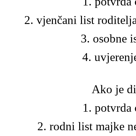
1. potvrda 
2. vjenčani list roditelj
3. osobne i
4. uvjerenj
Ako je d
1. potvrda 
2. rodni list majke ne