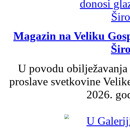
Magazin na Veliku Gosp
Šir
U povodu obilježavanja
proslave svetkovine Velik
2026. god