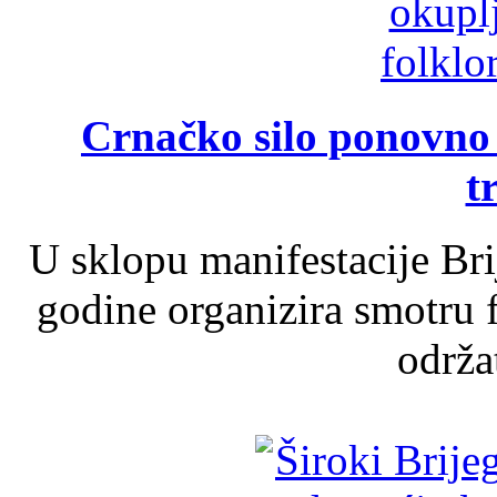
Crnačko silo ponovno o
t
U sklopu manifestacije Br
godine organizira smotru f
održat