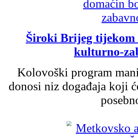
Široki Brijeg tijeko
kulturno-z
Kolovoški program manif
donosi niz događaja koji ć
posebno