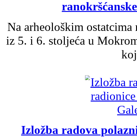
ranokršćanske
Na arheološkim ostatcima 
iz 5. i 6. stoljeća u Mokro
koj
Izložba radova polazn