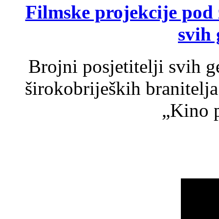
Filmske projekcije pod
svih 
Brojni posjetitelji svih 
širokobrijeških branitel
„Kino p