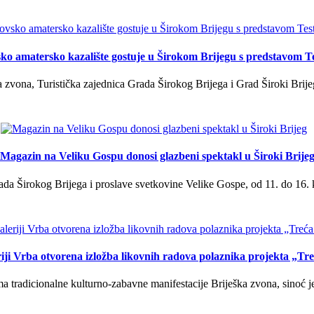
ko amatersko kazalište gostuje u Širokom Brijegu s predstavom T
 zvona, Turistička zajednica Grada Širokog Brijega i Grad Široki Brije
Magazin na Veliku Gospu donosi glazbeni spektakl u Široki Brije
a Širokog Brijega i proslave svetkovine Velike Gospe, od 11. do 16. 
iji Vrba otvorena izložba likovnih radova polaznika projekta „Tr
tradicionalne kulturno-zabavne manifestacije Briješka zvona, sinoć je 