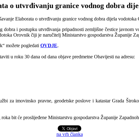
ta o utvrđivanju granice vodnog dobra dij
og dobra i postupku utvrđivanja pripadnosti zemljišne čestice javnom 
odotoka Orovnik čiji je naručitelj Ministarstvo gospodarstva Županije 
ik“ možete pogledati
OVDJE
.
staviti u roku 30 dana od dana objave predmetne Obavijesti na adresu:
lužbi za imovinsko pravne, geodetske poslove i katastar Grada Širokog
og roka bit će proslijeđene Ministarstvu gospodarstva Županije Zapadno
na vrh članka