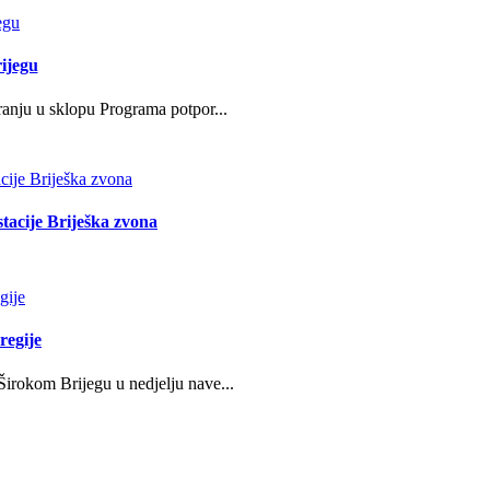
ijegu
ranju u sklopu Programa potpor...
stacije Briješka zvona
regije
irokom Brijegu u nedjelju nave...