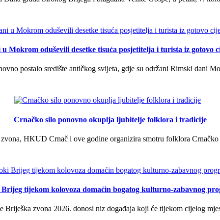
u Mokrom oduševili desetke tisuća posjetitelja i turista iz gotovo ci
vno postalo središte antičkog svijeta, gdje su održani Rimski dani Mok
Crnačko silo ponovno okuplja ljubitelje folklora i tradicije
 zvona, HKUD Crnač i ove godine organizira smotru folklora Crnačko sil
i Brijeg tijekom kolovoza domaćin bogatog kulturno-zabavnog pr
 Briješka zvona 2026. donosi niz događaja koji će tijekom cijelog mjes