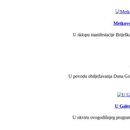
Metkovs
U sklopu manifestacije Briješka
U povodu obilježavanja Dana Grad
U Galer
U okviru ovogodišnjeg programa 