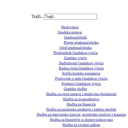
Traži...
Naslovnica
Gradska uprava
Gradonačelnik
Pitajte gradonačelnika
Ured gradonačelnika
Predsjednik Gradskog vijeća
Gradsko vijeće
Nadležnosti Gradskog vijeća
Radna tijela Gradskog vijeća
Etički kodeks ponašanja
Poslovnik o radu Gradskog vijeća
Sjednice Gradskog vijeća
Gradske službe
Služba za opću upravu i društvene djelatnosti
Služba za gospodarstvo
Služba za financije
Služba za prostorno uređenje i zaštitu okoliša
Služba za imovinsko-pravne, geodetske poslove i katastar
Služba za branitelje iz domovinskog rata
Služba za civilnu zaštitu