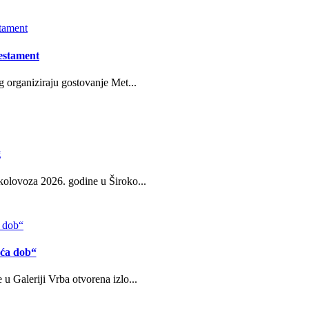
estament
g organiziraju gostovanje Met...
g
kolovoza 2026. godine u Široko...
eća dob“
u Galeriji Vrba otvorena izlo...