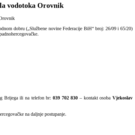
ela vodotoka Orovnik
vodnom dobru („Službene novine Federacije BiH“ broj: 26/09 i 65/20)
Zapadnohercegovačke.
 Brijega ili na telefon br:
039 702 830
– kontakt osoba
Vjekoslav
hercegovačke na daljnje postupanje.