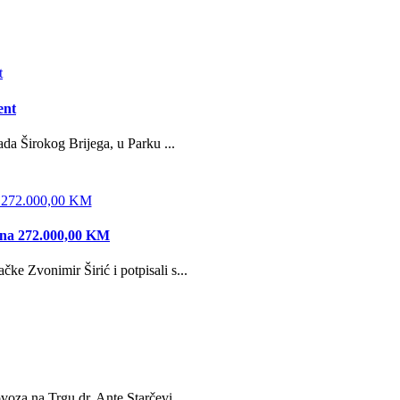
ent
da Širokog Brijega, u Parku ...
edna 272.000,00 KM
e Zvonimir Širić i potpisali s...
oza na Trgu dr. Ante Starčevi...