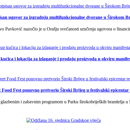
isan ugovor za izgradnju multifunkcionalne dvorane u Širokom Br
o Pavković nazočio je u Orašju svečanosti uručenja ugovora o financi
kućica i lokacija za izlaganje i prodaju proizvoda u okviru manife
t Food Fest ponovno pretvorio Široki Brijeg u festivalski epicentar 
lazbenim i zabavnim programom u Parku širokobrijeških branitelja u Š