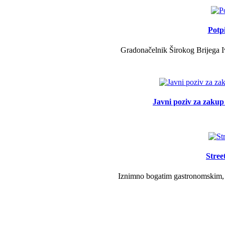
Potp
Gradonačelnik Širokog Brijega Iv
Javni poziv za zakup 
Stree
Iznimno bogatim gastronomskim, g