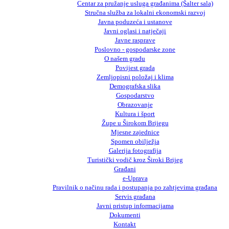
Centar za pružanje usluga građanima (Šalter sala)
Stručna služba za lokalni ekonomski razvoj
Javna poduzeća i ustanove
Javni oglasi i natječaji
Javne rasprave
Poslovno - gospodarske zone
O našem gradu
Povijest grada
Zemljopisni položaj i klima
Demografska slika
Gospodarstvo
Obrazovanje
Kultura i šport
Župe u Širokom Brijegu
Mjesne zajednice
Spomen obilježja
Galerija fotografija
Turistički vodič kroz Široki Brijeg
Građani
e-Uprava
Pravilnik o načinu rada i postupanja po zahtjevima građana
Servis građana
Javni pristup informacijama
Dokumenti
Kontakt