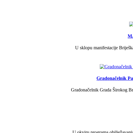
MA
U sklopu manifestacije Briješk
Gradonačelnik Pav
Gradonačelnik Grada Širokog Brij
U okviru programa obilježavanja