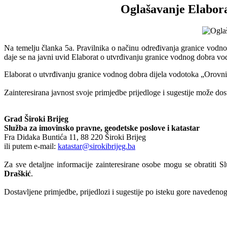
Oglašavanje Elabora
Na temelju članka 5a. Pravilnika o načinu određivanja granice vodn
daje se na javni uvid Elaborat o utvrđivanju granice vodnog dobra v
Elaborat o utvrđivanju granice vodnog dobra dijela vodotoka „Orovn
Zainteresirana javnost svoje primjedbe prijedloge i sugestije može do
Grad Široki Brijeg
Služba za imovinsko pravne, geodetske poslove i katastar
Fra Didaka Buntića 11, 88 220 Široki Brijeg
ili putem e-mail:
katastar@sirokibrijeg.ba
Za sve detaljne informacije zainteresirane osobe mogu se obratiti S
Draškić
.
Dostavljene primjedbe, prijedlozi i sugestije po isteku gore naveden