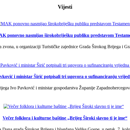
Vijesti
K ponovno nasmijao širokobriješku publiku predstavom Testam
a zvona, u organizaciji Turističke zajednice Grada Širokog Brijega i Gra
ković i ministar Širić potpisali tri ugovora o sufinanciranju vrij
ega Ivo Pavković i ministar gospodarstva Županije Zapadnohercegovačk
Večer folklora i kulturne baštine „Brijeg Široki slavno ti je ime“
 Dana grada Širokog Brijega i blagdana Velike Gospe, u petak, 7. kolov