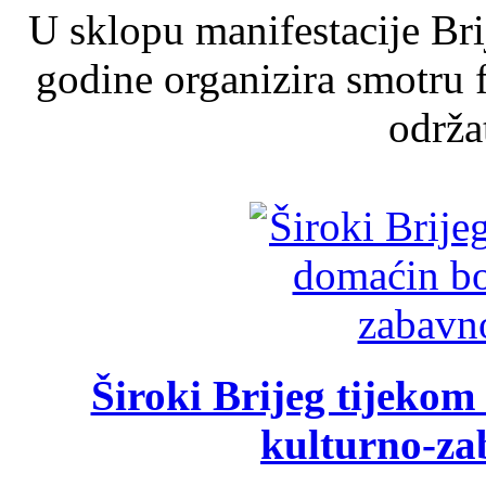
U sklopu manifestacije Br
godine organizira smotru f
održat
Široki Brijeg tijeko
kulturno-z