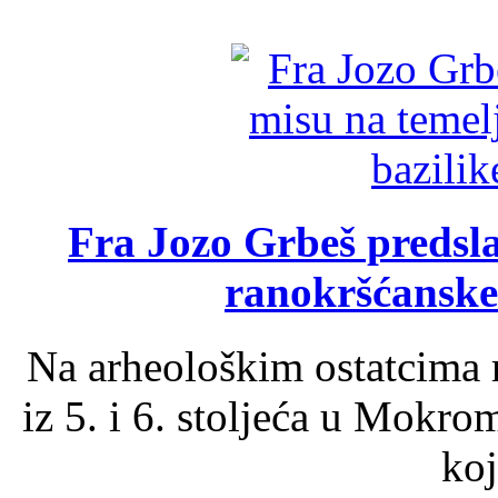
Fra Jozo Grbeš predsla
ranokršćanske
Na arheološkim ostatcima 
iz 5. i 6. stoljeća u Mokro
koj