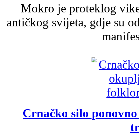
Mokro je proteklog vik
antičkog svijeta, gdje su 
manifest
Crnačko silo ponovno o
t