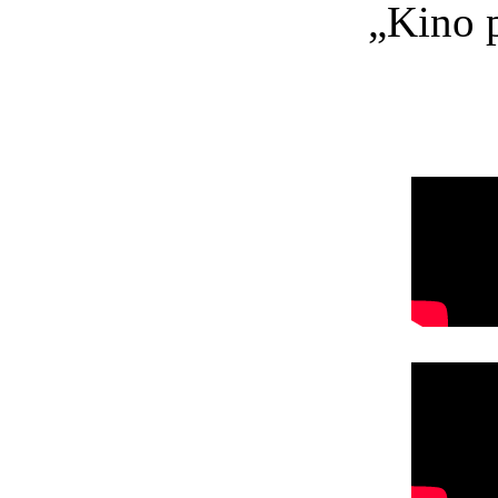
„Kino p