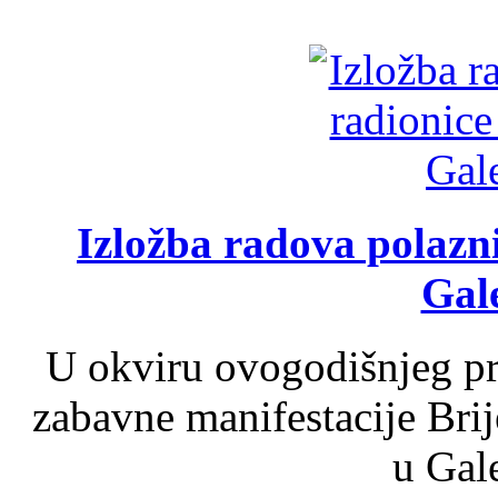
Izložba radova polazn
Gale
U okviru ovogodišnjeg pr
zabavne manifestacije Brij
u Gale