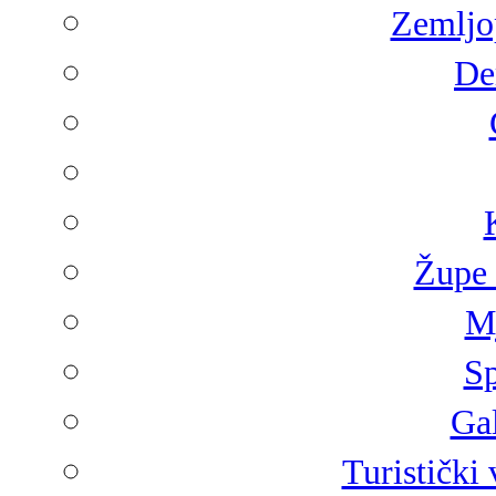
Zemljop
De
Župe 
Mj
Sp
Gal
Turistički 