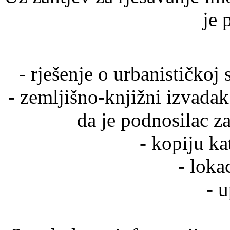
je 
- rješenje o urbanističkoj
- zemljišno-knjižni izvada
da je podnosilac za
- kopiju ka
- loka
- u