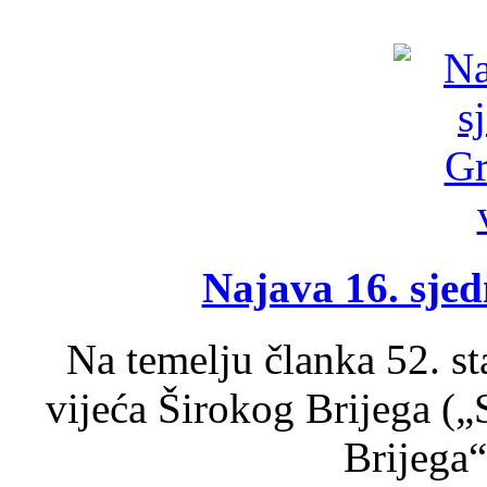
Najava 16. sjed
Na temelju članka 52. s
vijeća Širokog Brijega (
Brijega“,