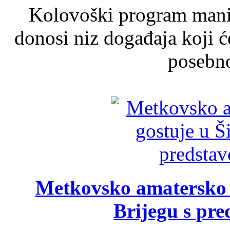
Kolovoški program manif
donosi niz događaja koji ć
posebno
Metkovsko amatersko k
Brijegu s pr