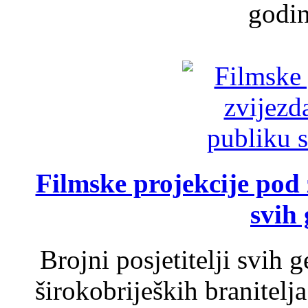
godin
Filmske projekcije pod
svih 
Brojni posjetitelji svih 
širokobrijeških branitel