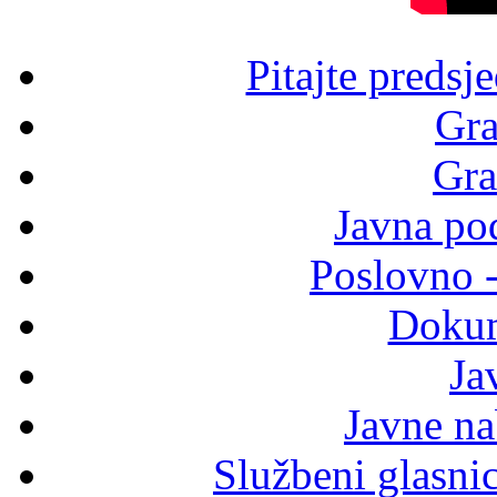
Pitajte predsj
Gra
Gra
Javna po
Poslovno 
Dokum
Ja
Javne n
Službeni glasni