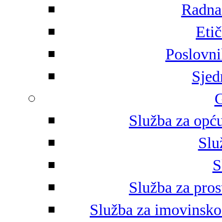
Radna 
Eti
Poslovni
Sjed
G
Služba za opću
Slu
S
Služba za pros
Služba za imovinsko-