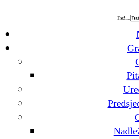
Traži...
Gr
Pit
Ure
Predsje
G
Nadlež