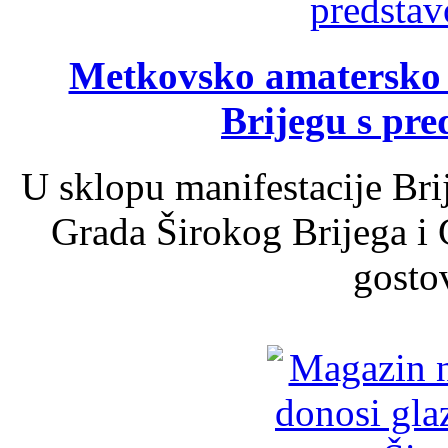
Metkovsko amatersko k
Brijegu s pr
U sklopu manifestacije Bri
Grada Širokog Brijega i 
gosto