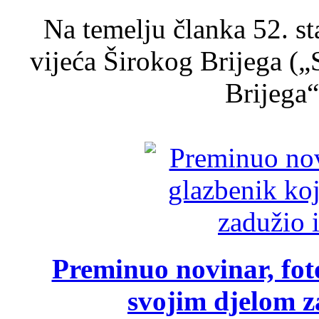
Na temelju članka 52. s
vijeća Širokog Brijega (
Brijega“,
Preminuo novinar, foto
svojim djelom za