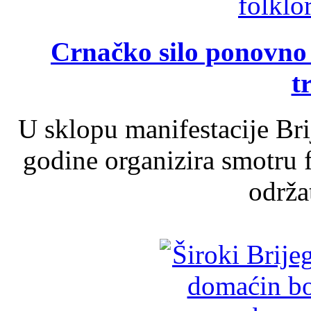
Crnačko silo ponovno o
t
U sklopu manifestacije Br
godine organizira smotru f
održat