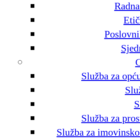
Radna 
Eti
Poslovni
Sjed
G
Služba za opću
Slu
S
Služba za pros
Služba za imovinsko-