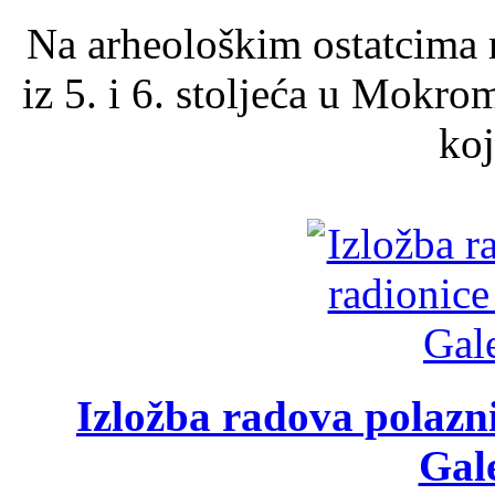
Na arheološkim ostatcima 
iz 5. i 6. stoljeća u Mokro
koj
Izložba radova polazn
Gale