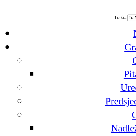
Traži...
Gr
Pit
Ure
Predsje
G
Nadlež