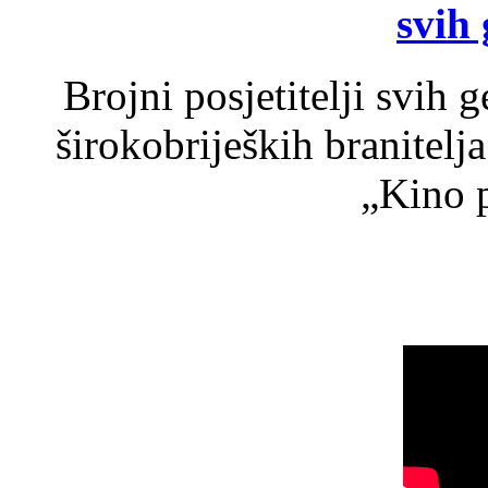
svih 
Brojni posjetitelji svih 
širokobrijeških branitel
„Kino p