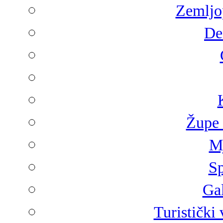
Zemljop
De
Župe 
Mj
Sp
Gal
Turistički 