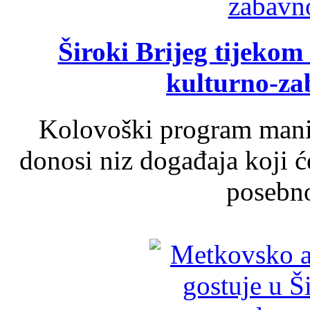
Široki Brijeg tijeko
kulturno-z
Kolovoški program manif
donosi niz događaja koji ć
posebno