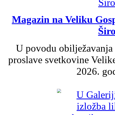
Magazin na Veliku Gosp
Šir
U povodu obilježavanja
proslave svetkovine Velik
2026. god