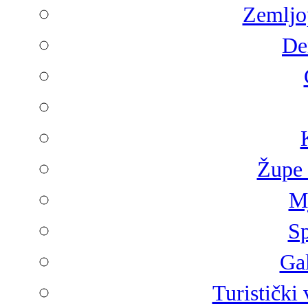
Zemljop
De
Župe 
Mj
Sp
Gal
Turistički 