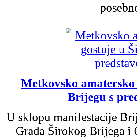
posebno
Metkovsko amatersko k
Brijegu s pr
U sklopu manifestacije Bri
Grada Širokog Brijega i 