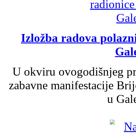
Izložba radova polazn
Gale
U okviru ovogodišnjeg pr
zabavne manifestacije Brij
u Gale