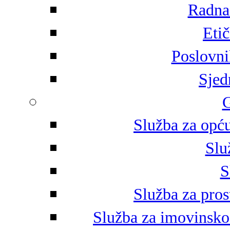
Radna 
Eti
Poslovni
Sjed
G
Služba za opću
Slu
S
Služba za pros
Služba za imovinsko-