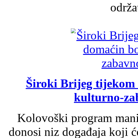
održat
Široki Brijeg tijeko
kulturno-z
Kolovoški program manif
donosi niz događaja koji ć