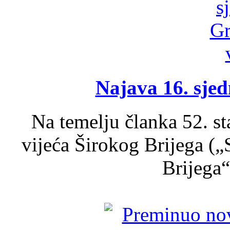
Najava 16. sjed
Na temelju članka 52. s
vijeća Širokog Brijega (
Brijega“,