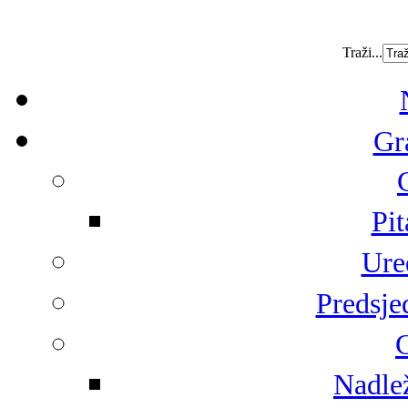
Traži...
Gr
Pit
Ure
Predsje
G
Nadlež