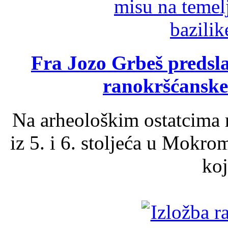
Fra Jozo Grbeš predsla
ranokršćanske
Na arheološkim ostatcima 
iz 5. i 6. stoljeća u Mokro
koj