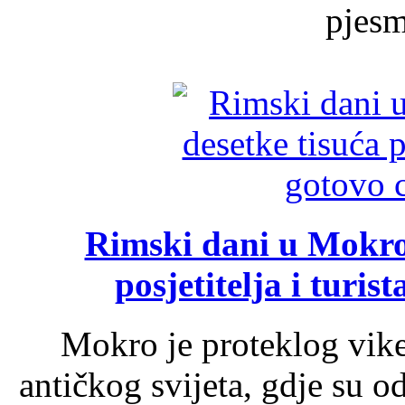
pjesme
Rimski dani u Mokrom
posjetitelja i turist
Mokro je proteklog vik
antičkog svijeta, gdje su 