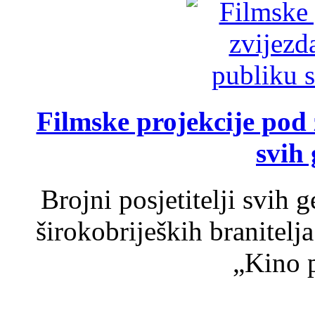
Filmske projekcije pod
svih 
Brojni posjetitelji svih 
širokobrijeških branitel
„Kino p