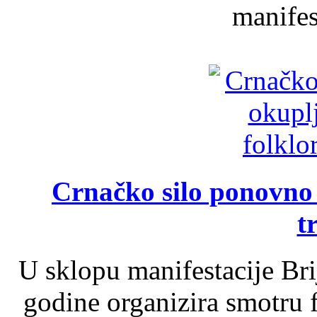
manifest
Crnačko silo ponovno o
t
U sklopu manifestacije Br
godine organizira smotru f