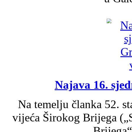
Najava 16. sjed
Na temelju članka 52. s
vijeća Širokog Brijega (
Brijega“,