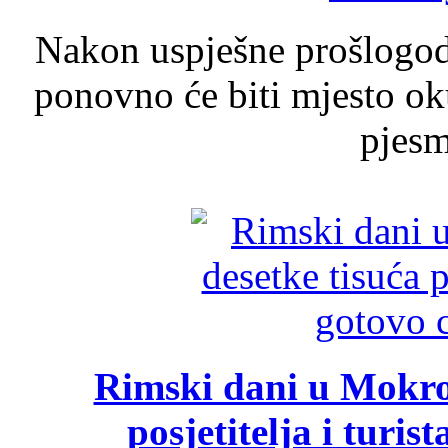
Nakon uspješne prošlogodi
ponovno će biti mjesto ok
pjesme
Rimski dani u Mokrom
posjetitelja i turist