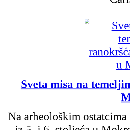
Sveta misa na temelji
M
Na arheološkim ostatcima 
iz 5. i 6. stoljeća u Mok