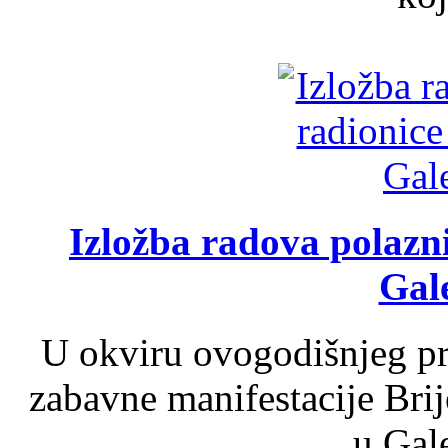
Izložba radova polazn
Gale
U okviru ovogodišnjeg pr
zabavne manifestacije Brij
u Gale