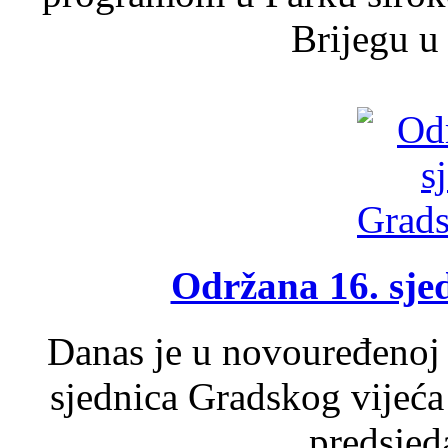
Brijegu u 
Održana 16. sje
Danas je u novouređenoj 
sjednica Gradskog vijeća
predsjed