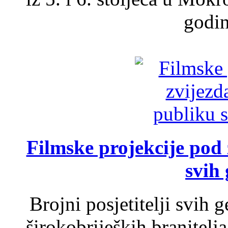
godin
Filmske projekcije pod
svih 
Brojni posjetitelji svih 
širokobrijeških branitel