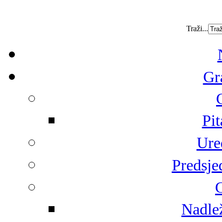
Traži...
Gr
Pit
Ure
Predsje
G
Nadlež