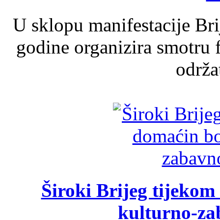
U sklopu manifestacije Br
godine organizira smotru f
održat
Široki Brijeg tijeko
kulturno-z