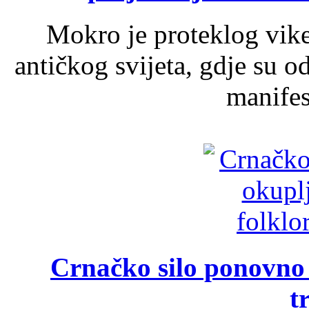
Mokro je proteklog vik
antičkog svijeta, gdje su 
manifest
Crnačko silo ponovno o
t