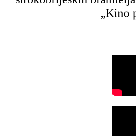
„Kino p