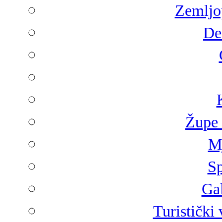
Zemljop
De
Župe 
Mj
Sp
Gal
Turistički 