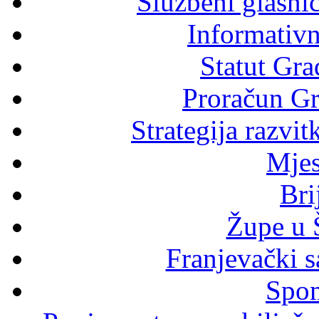
Službeni glasni
Informativni
Statut Gra
Proračun Gr
Strategija razvi
Mjes
Bri
Župe u 
Franjevački s
Spom