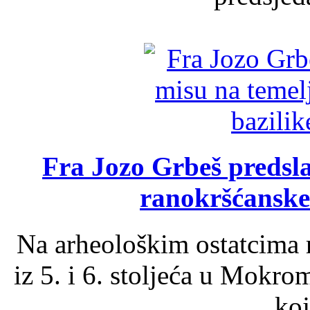
Fra Jozo Grbeš predsla
ranokršćanske
Na arheološkim ostatcima 
iz 5. i 6. stoljeća u Mokro
koj