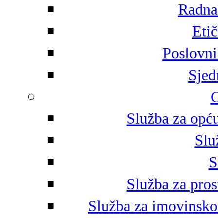
Radna 
Eti
Poslovni
Sjed
G
Služba za opću
Slu
S
Služba za pros
Služba za imovinsko-