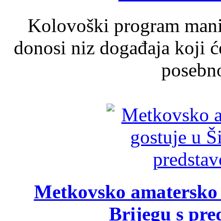
Kolovoški program manif
donosi niz događaja koji ć
posebno
Metkovsko amatersko k
Brijegu s pr