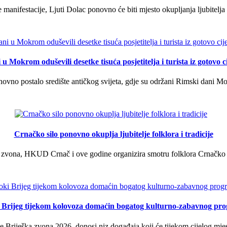
manifestacije, Ljuti Dolac ponovno će biti mjesto okupljanja ljubitelja 
u Mokrom oduševili desetke tisuća posjetitelja i turista iz gotovo ci
vno postalo središte antičkog svijeta, gdje su održani Rimski dani Mok
Crnačko silo ponovno okuplja ljubitelje folklora i tradicije
 zvona, HKUD Crnač i ove godine organizira smotru folklora Crnačko sil
i Brijeg tijekom kolovoza domaćin bogatog kulturno-zabavnog pr
 Briješka zvona 2026. donosi niz događaja koji će tijekom cijelog mjes