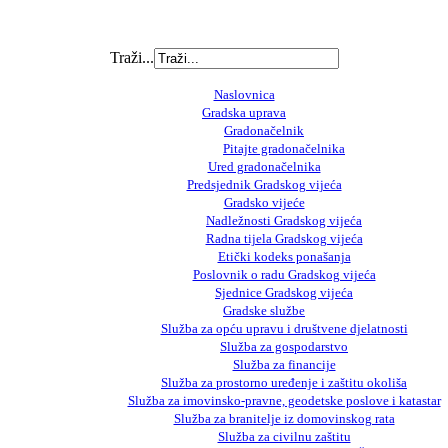
Traži...
Naslovnica
Gradska uprava
Gradonačelnik
Pitajte gradonačelnika
Ured gradonačelnika
Predsjednik Gradskog vijeća
Gradsko vijeće
Nadležnosti Gradskog vijeća
Radna tijela Gradskog vijeća
Etički kodeks ponašanja
Poslovnik o radu Gradskog vijeća
Sjednice Gradskog vijeća
Gradske službe
Služba za opću upravu i društvene djelatnosti
Služba za gospodarstvo
Služba za financije
Služba za prostorno uređenje i zaštitu okoliša
Služba za imovinsko-pravne, geodetske poslove i katastar
Služba za branitelje iz domovinskog rata
Služba za civilnu zaštitu