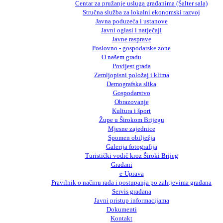
Centar za pružanje usluga građanima (Šalter sala)
Stručna služba za lokalni ekonomski razvoj
Javna poduzeća i ustanove
Javni oglasi i natječaji
Javne rasprave
Poslovno - gospodarske zone
O našem gradu
Povijest grada
Zemljopisni položaj i klima
Demografska slika
Gospodarstvo
Obrazovanje
Kultura i šport
Župe u Širokom Brijegu
Mjesne zajednice
Spomen obilježja
Galerija fotografija
Turistički vodič kroz Široki Brijeg
Građani
e-Uprava
Pravilnik o načinu rada i postupanja po zahtjevima građana
Servis građana
Javni pristup informacijama
Dokumenti
Kontakt