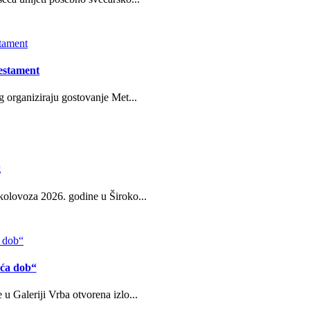
estament
g organiziraju gostovanje Met...
g
kolovoza 2026. godine u Široko...
eća dob“
u Galeriji Vrba otvorena izlo...