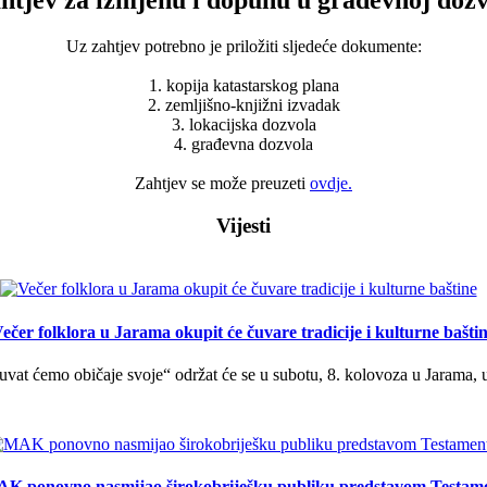
Uz zahtjev potrebno je priložiti sljedeće dokumente:
1. kopija katastarskog plana
2. zemljišno-knjižni izvadak
3. lokacijska dozvola
4. građevna dozvola
Zahtjev se može preuzeti
ovdje.
Vijesti
ečer folklora u Jarama okupit će čuvare tradicije i kulturne bašti
uvat ćemo običaje svoje“ održat će se u subotu, 8. kolovoza u Jarama, 
K ponovno nasmijao širokobriješku publiku predstavom Testam