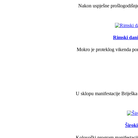
Nakon uspješne prošlogodišnje 
Rimski dani 
Mokro je proteklog vikenda pono
U sklopu manifestacije Briješka
Širok
Kolovoški program manifestacije