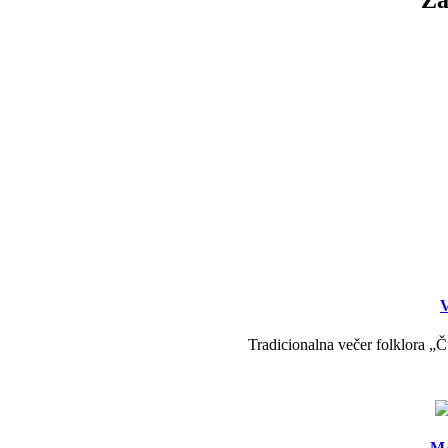
V
Tradicionalna večer folklora „Č
MA