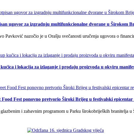
isan ugovor za izgradnju multifunkcionalne dvorane u Širokom Br
o Pavković nazočio je u Orašju svečanosti uručenja ugovora o financi
kućica i lokacija za izlaganje i prodaju proizvoda u okviru manife
t Food Fest ponovno pretvorio Široki Brijeg u festivalski epicentar 
lazbenim i zabavnim programom u Parku širokobrijeških branitelja u Š