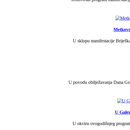
Metkovs
U sklopu manifestacije Briješka
U povodu obilježavanja Dana Grad
U Galer
U okviru ovogodišnjeg programa 