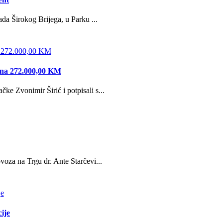
da Širokog Brijega, u Parku ...
edna 272.000,00 KM
e Zvonimir Širić i potpisali s...
oza na Trgu dr. Ante Starčevi...
ije