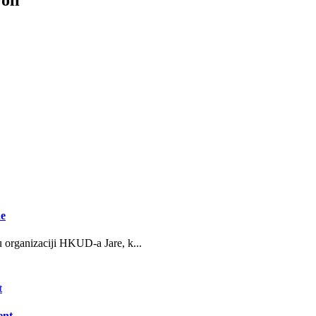
ne
u organizaciji HKUD-a Jare, k...
ent