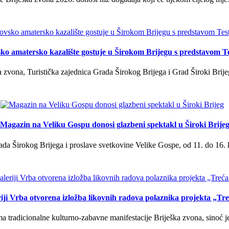
ko amatersko kazalište gostuje u Širokom Brijegu s predstavom T
 zvona, Turistička zajednica Grada Širokog Brijega i Grad Široki Brije
Magazin na Veliku Gospu donosi glazbeni spektakl u Široki Brije
a Širokog Brijega i proslave svetkovine Velike Gospe, od 11. do 16. 
iji Vrba otvorena izložba likovnih radova polaznika projekta „Tr
tradicionalne kulturno-zabavne manifestacije Briješka zvona, sinoć je 