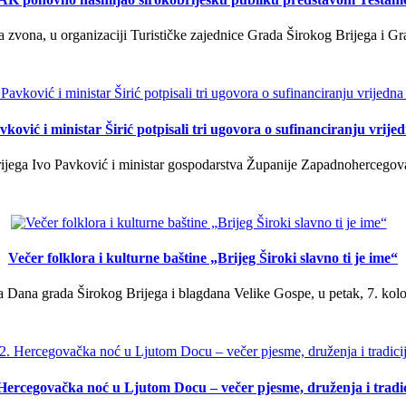
a zvona, u organizaciji Turističke zajednice Grada Širokog Brijega i Gra
ković i ministar Širić potpisali tri ugovora o sufinanciranju vrij
ega Ivo Pavković i ministar gospodarstva Županije Zapadnohercegovačk
Večer folklora i kulturne baštine „Brijeg Široki slavno ti je ime“
 Dana grada Širokog Brijega i blagdana Velike Gospe, u petak, 7. kolov
 Hercegovačka noć u Ljutom Docu – večer pjesme, druženja i tradic