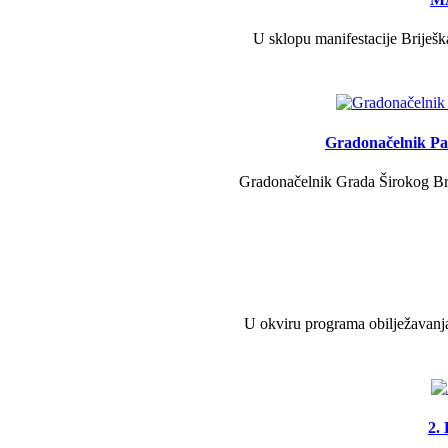
U sklopu manifestacije Briješk
Gradonačelnik Pav
Gradonačelnik Grada Širokog Brij
U okviru programa obilježavanja
2.