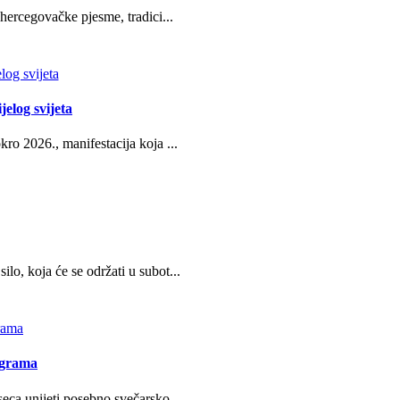
hercegovačke pjesme, tradici...
jelog svijeta
ro 2026., manifestacija koja ...
o, koja će se održati u subot...
ograma
eca unijeti posebno svečarsko...