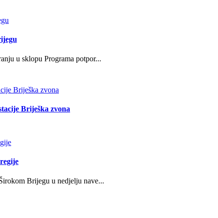
ijegu
ranju u sklopu Programa potpor...
stacije Briješka zvona
regije
irokom Brijegu u nedjelju nave...