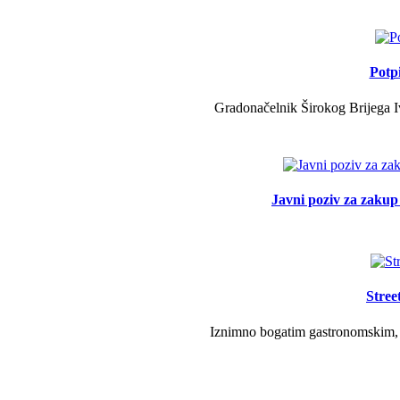
Potp
Gradonačelnik Širokog Brijega Iv
Javni poziv za zakup 
Stree
Iznimno bogatim gastronomskim, g