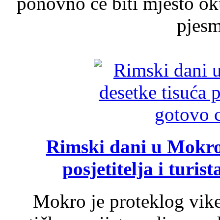
ponovno će biti mjesto ok
pjesme
Rimski dani u Mokrom
posjetitelja i turist
Mokro je proteklog vik