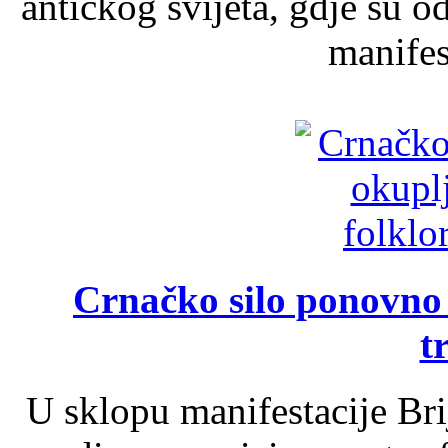
antičkog svijeta, gdje su 
manifest
Crnačko silo ponovno o
t
U sklopu manifestacije Br