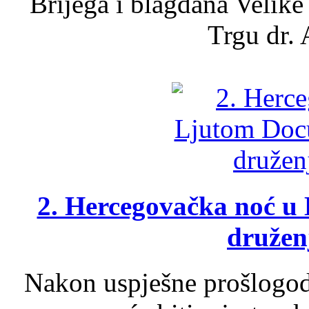
Brijega i blagdana Velike
Trgu dr. 
2. Hercegovačka noć u 
druženj
Nakon uspješne prošlogodi