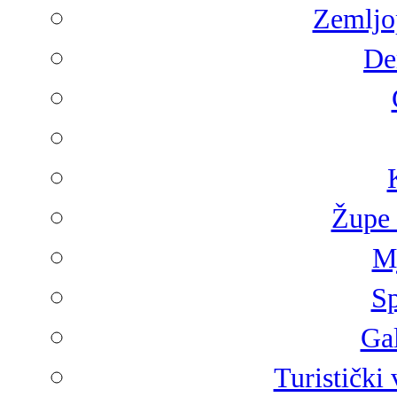
Zemljop
De
Župe 
Mj
Sp
Gal
Turistički 