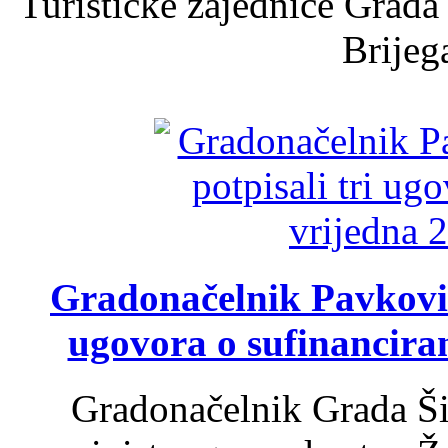
Turističke zajednice Grada
Brijega
Gradonačelnik Pavković 
ugovora o sufinancira
Gradonačelnik Grada Ši