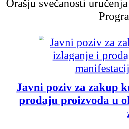
Orašju svečanosti uručenja
Progra
Javni poziv za zakup ku
prodaju proizvoda u ok