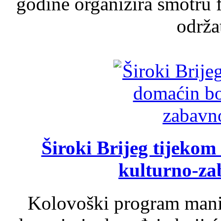
godine organizira smotru f
održat
Široki Brijeg tijeko
kulturno-z
Kolovoški program manif