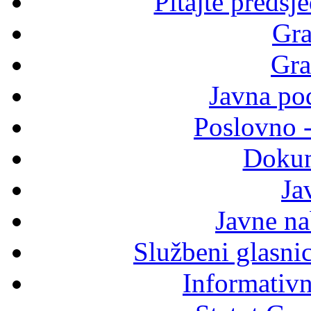
Pitajte predsj
Gra
Gra
Javna po
Poslovno 
Dokum
Ja
Javne n
Službeni glasni
Informativni