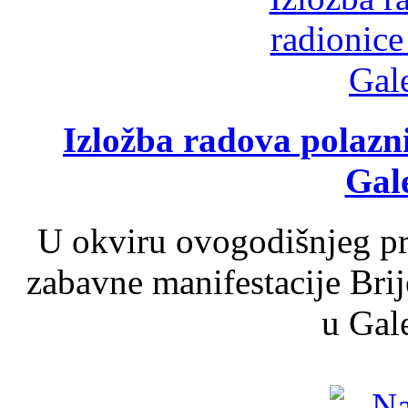
Izložba radova polazn
Gale
U okviru ovogodišnjeg pr
zabavne manifestacije Brij
u Gale