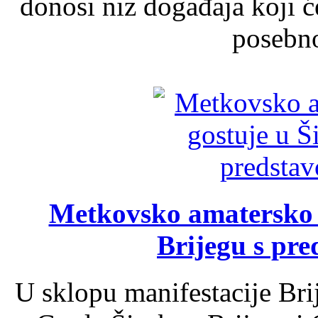
donosi niz događaja koji ć
posebno
Metkovsko amatersko k
Brijegu s pr
U sklopu manifestacije Bri