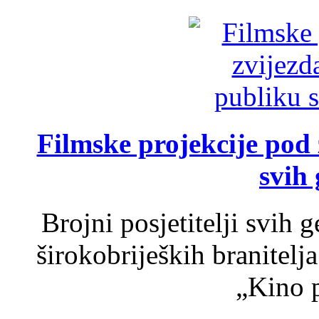
Filmske projekcije pod
svih 
Brojni posjetitelji svih 
širokobrijeških branitel
„Kino p