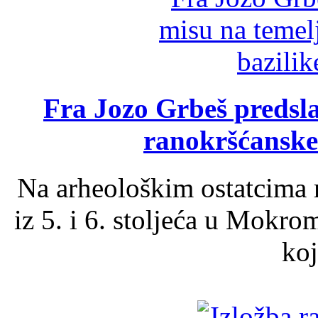
Fra Jozo Grbeš predsla
ranokršćanske
Na arheološkim ostatcima 
iz 5. i 6. stoljeća u Mokro
koj