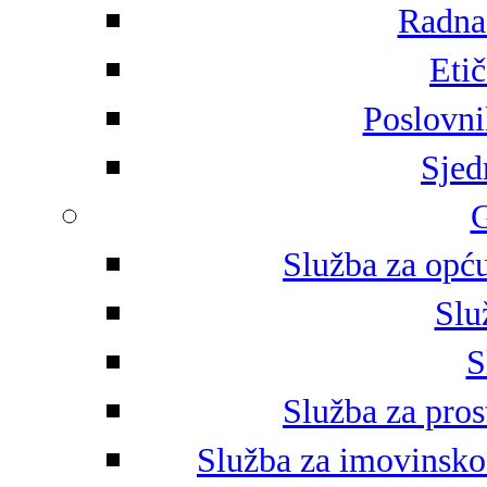
Radna 
Eti
Poslovni
Sjed
G
Služba za opću
Slu
S
Služba za pros
Služba za imovinsko-