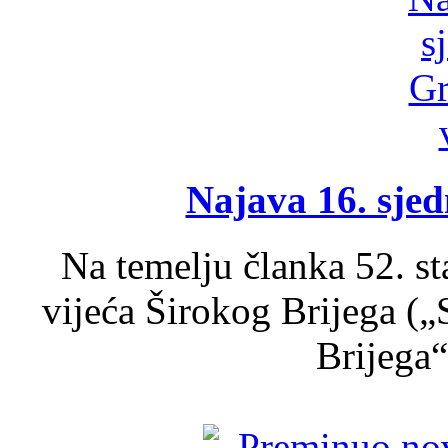
Najava 16. sjed
Na temelju članka 52. s
vijeća Širokog Brijega (
Brijega“,