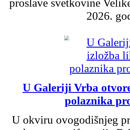
proslave svetkovine Velik
2026. god
U Galeriji Vrba otvor
polaznika pr
U okviru ovogodišnjeg pr