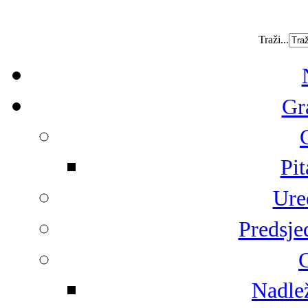
Traži...
Gr
Pit
Ure
Predsje
G
Nadlež