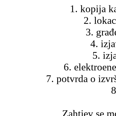
1. kopija k
2. loka
3. gra
4. izj
5. iz
6. elektroen
7. potvrda o izv
8
Zahtjev se m