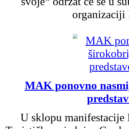
svoje“ održat će se u s
organizaciji
MAK ponovno nasmija
predsta
U sklopu manifestacije 