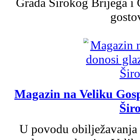
Grada Širokog Brijega i 
gosto
Magazin na Veliku Gosp
Šir
U povodu obilježavanja