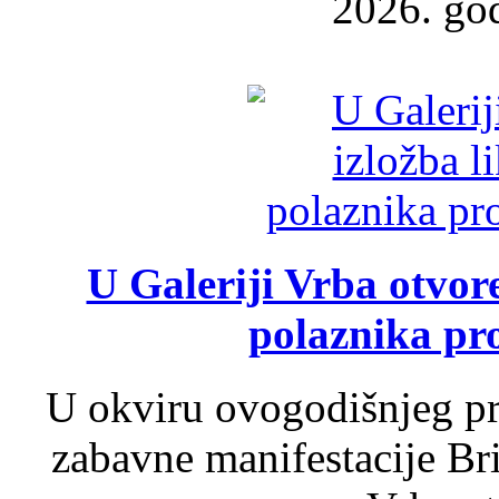
2026. god
U Galeriji Vrba otvor
polaznika pr
U okviru ovogodišnjeg pr
zabavne manifestacije Bri