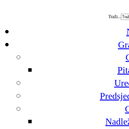
Traži...
Gr
Pit
Ure
Predsje
G
Nadlež