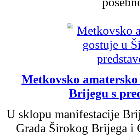
posebno
Metkovsko amatersko k
Brijegu s pr
U sklopu manifestacije Bri
Grada Širokog Brijega i 