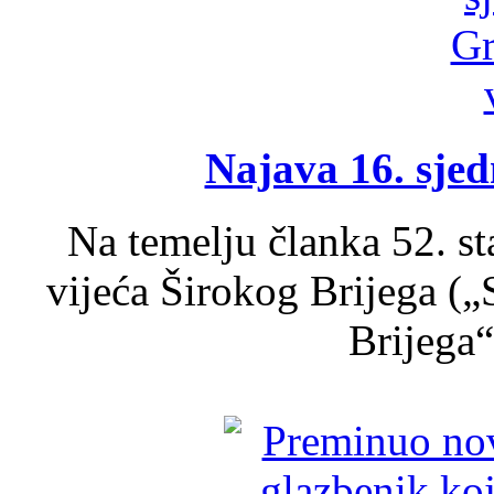
Najava 16. sjed
Na temelju članka 52. s
vijeća Širokog Brijega (
Brijega“,