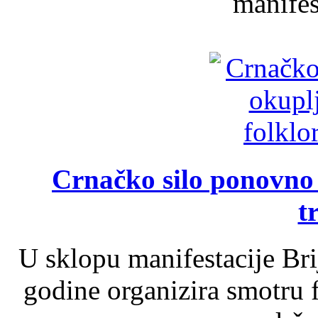
manifest
Crnačko silo ponovno o
t
U sklopu manifestacije Br
godine organizira smotru f