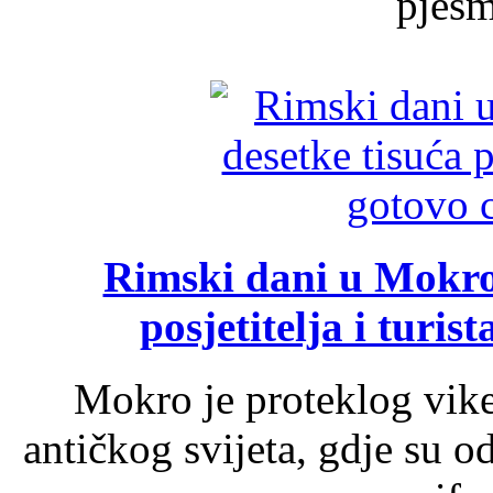
pjesme
Rimski dani u Mokrom
posjetitelja i turist
Mokro je proteklog vik
antičkog svijeta, gdje su 