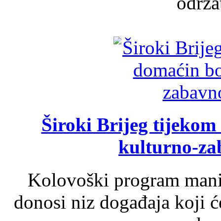
održat
Široki Brijeg tijeko
kulturno-z
Kolovoški program manif
donosi niz događaja koji ć