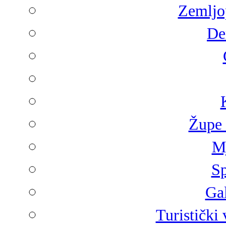
Zemljop
De
Župe 
Mj
Sp
Gal
Turistički 