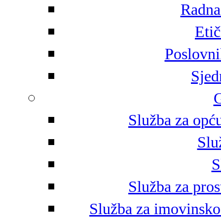
Radna 
Eti
Poslovni
Sjed
G
Služba za opću
Slu
S
Služba za pros
Služba za imovinsko-