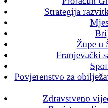
Proračun Gr
Strategija razvi
Mjes
Bri
Župe u 
Franjevački s
Spom
Povjerenstvo za obilježav
Zdravstveno vije