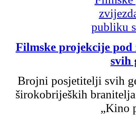
Filmske projekcije pod
svih 
Brojni posjetitelji svih 
širokobrijeških branitel
„Kino p