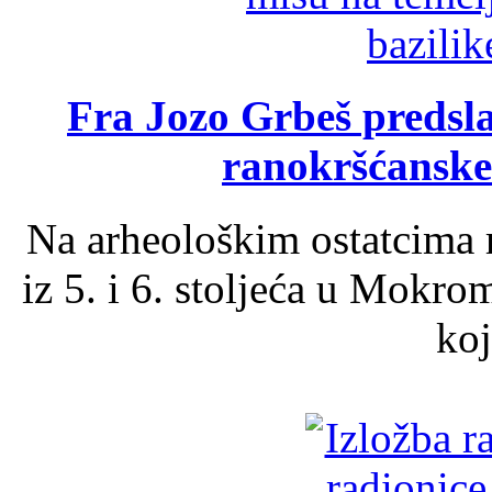
Fra Jozo Grbeš predsla
ranokršćanske
Na arheološkim ostatcima 
iz 5. i 6. stoljeća u Mokro
koj