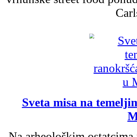
Carl
Sveta misa na temelji
M
Na arheološkim ostatcima 