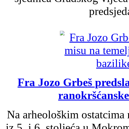
predsjed
Fra Jozo Grbeš predsla
ranokršćanske
Na arheološkim ostatcima 
iz 5. i 6. stoljeća u Mokro