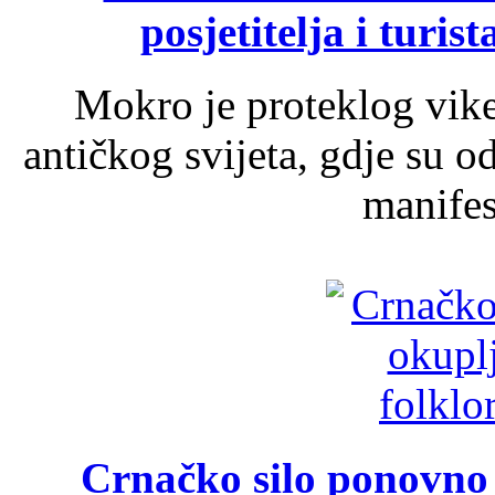
posjetitelja i turist
Mokro je proteklog vik
antičkog svijeta, gdje su 
manifest
Crnačko silo ponovno o