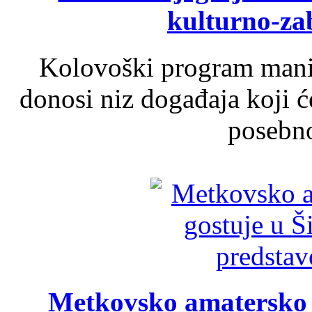
kulturno-z
Kolovoški program manif
donosi niz događaja koji ć
posebno
Metkovsko amatersko k