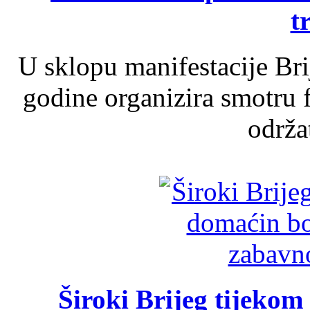
t
U sklopu manifestacije Br
godine organizira smotru f
održat
Široki Brijeg tijeko