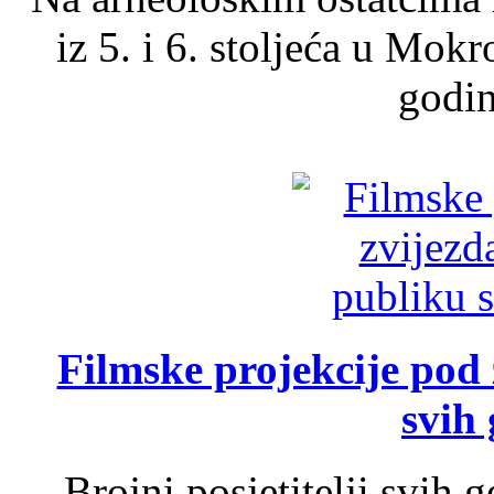
iz 5. i 6. stoljeća u Mok
godin
Filmske projekcije pod
svih 
Brojni posjetitelji svih 