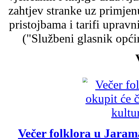
zahtjev stranke uz primje
pristojbama i tarifi upravn
("Službeni glasnik općin
Večer folklora u Jarama