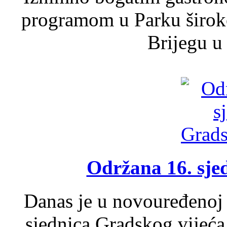
programom u Parku široko
Brijegu u 
Održana 16. sje
Danas je u novouređenoj 
sjednica Gradskog vijeća