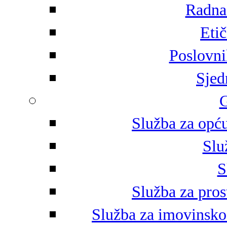
Radna 
Eti
Poslovni
Sjed
G
Služba za opću
Slu
S
Služba za pros
Služba za imovinsko-