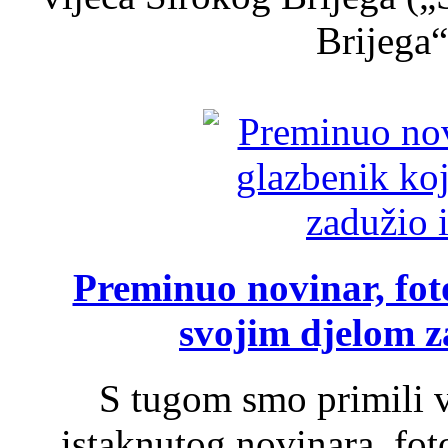
Brijega“,
Preminuo novinar, foto
svojim djelom za
S tugom smo primili v
istaknutog novinara, foto