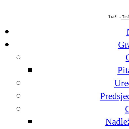
Traži...
Gr
Pit
Ure
Predsje
G
Nadlež