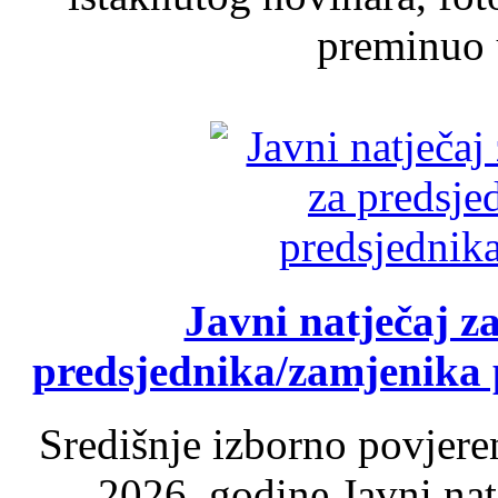
preminuo u
Javni natječaj z
predsjednika/zamjenika 
Središnje izborno povjere
2026. godine Javni nat