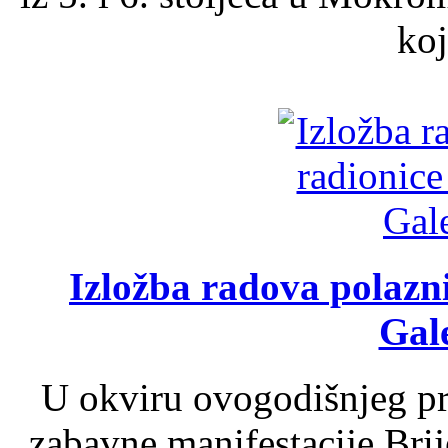
koj
Izložba radova polazn
Gale
U okviru ovogodišnjeg pr
zabavne manifestacije Brij