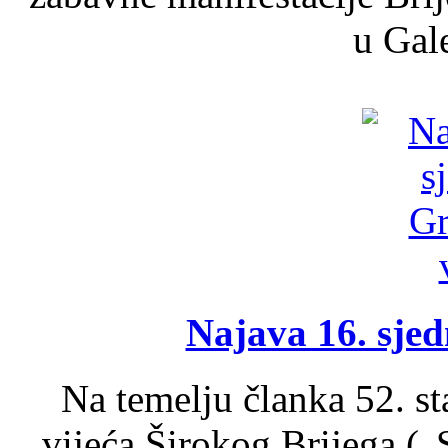
u Gale
Najava 16. sjed
Na temelju članka 52. s
vijeća Širokog Brijega (