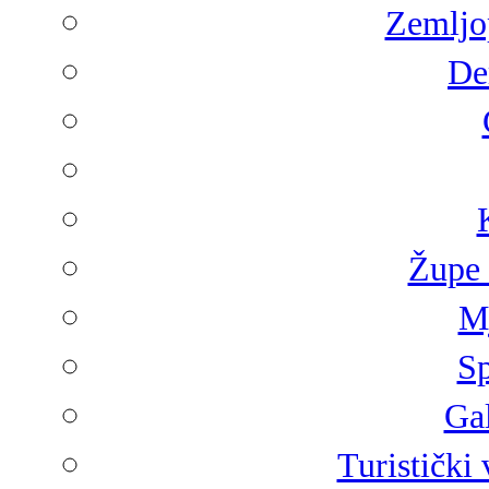
Zemljop
De
Župe 
Mj
Sp
Gal
Turistički 