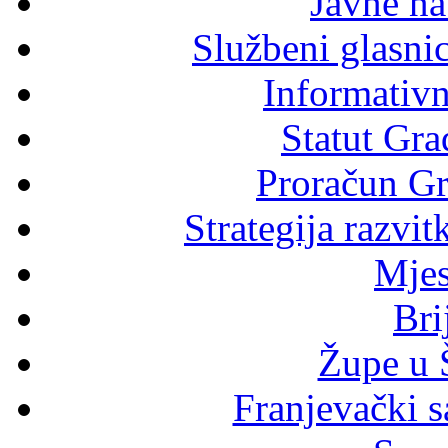
Javne n
Službeni glasni
Informativni
Statut Gra
Proračun Gr
Strategija razvi
Mjes
Bri
Župe u 
Franjevački s