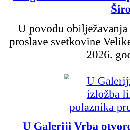
Šir
U povodu obilježavanja
proslave svetkovine Velik
2026. god
U Galeriji Vrba otvor