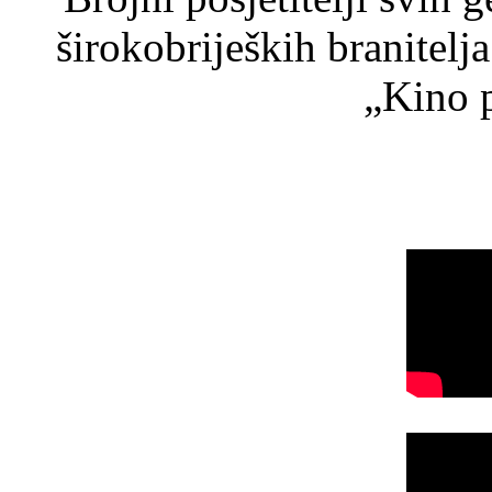
širokobrijeških branitel
„Kino p