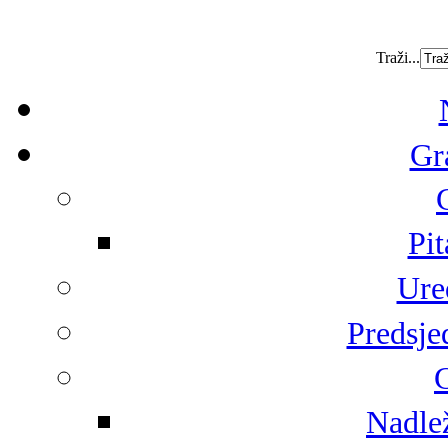
Traži...
Gr
Pit
Ure
Predsje
G
Nadlež