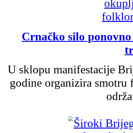
Crnačko silo ponovno o
t
U sklopu manifestacije Br
godine organizira smotru f
održat