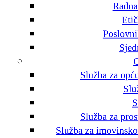
Radna 
Eti
Poslovni
Sjed
G
Služba za opću
Slu
S
Služba za pros
Služba za imovinsko-