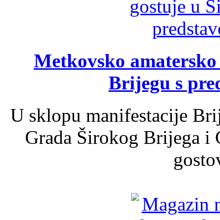
Metkovsko amatersko k
Brijegu s pr
U sklopu manifestacije Bri
Grada Širokog Brijega i 
gosto