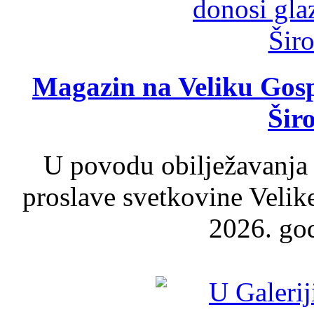
Magazin na Veliku Gosp
Šir
U povodu obilježavanja
proslave svetkovine Velik
2026. god