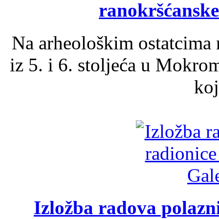
ranokršćanske
Na arheološkim ostatcima 
iz 5. i 6. stoljeća u Mokro
koj
Izložba radova polazn