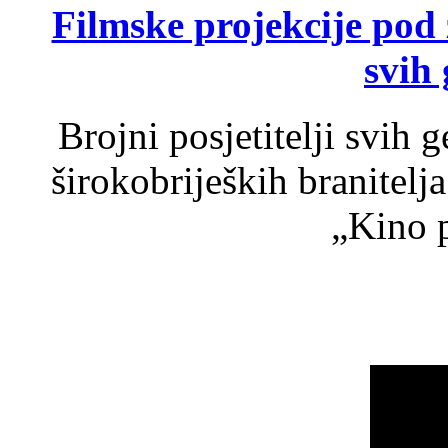
Filmske projekcije pod
svih 
Brojni posjetitelji svih 
širokobrijeških branitel
„Kino p