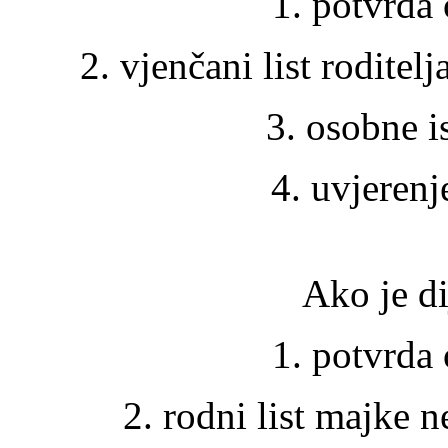
1. potvrda 
2. vjenčani list roditelj
3. osobne i
4. uvjerenj
Ako je d
1. potvrda 
2. rodni list majke ne