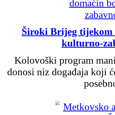
Široki Brijeg tijeko
kulturno-z
Kolovoški program manif
donosi niz događaja koji ć
posebno