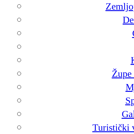
Zemljop
De
Župe 
Mj
Sp
Gal
Turistički 