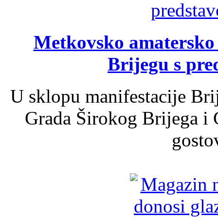
Metkovsko amatersko k
Brijegu s pr
U sklopu manifestacije Bri
Grada Širokog Brijega i 
gosto