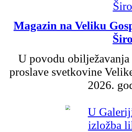
Magazin na Veliku Gosp
Šir
U povodu obilježavanja
proslave svetkovine Velik
2026. god