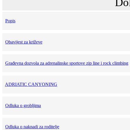
Do
Popis
Obavijest za križeve
Građevna dozvola za adrenalinske sportove zip line i rock climbing
ADRIATIC CANYONING
Odluka o grobljima
Odluka o naknadi za roditelje