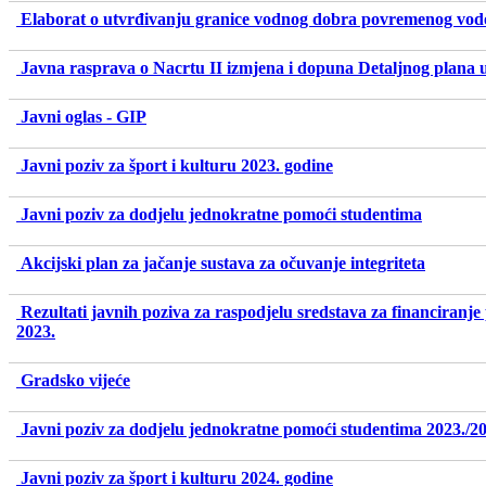
Elaborat o utvrđivanju granice vodnog dobra povremenog vo
Javna rasprava o Nacrtu II izmjena i dopuna Detaljnog plana
Javni oglas - GIP
Javni poziv za šport i kulturu 2023. godine
Javni poziv za dodjelu jednokratne pomoći studentima
Akcijski plan za jačanje sustava za očuvanje integriteta
Rezultati javnih poziva za raspodjelu sredstava za financiranje p
2023.
Gradsko vijeće
Javni poziv za dodjelu jednokratne pomoći studentima 2023./2
Javni poziv za šport i kulturu 2024. godine