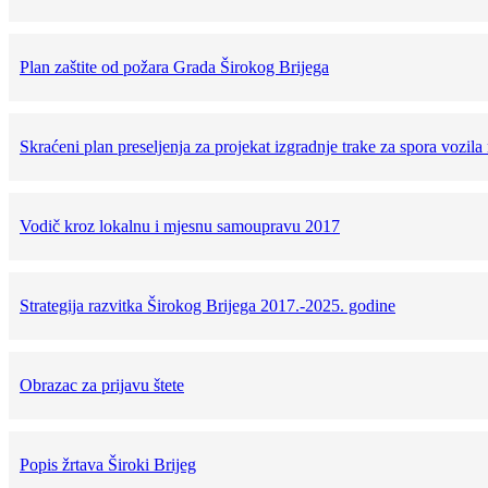
Plan zaštite od požara Grada Širokog Brijega
Skraćeni plan preseljenja za projekat izgradnje trake za spora vozil
Vodič kroz lokalnu i mjesnu samoupravu 2017
Strategija razvitka Širokog Brijega 2017.-2025. godine
Obrazac za prijavu štete
Popis žrtava Široki Brijeg