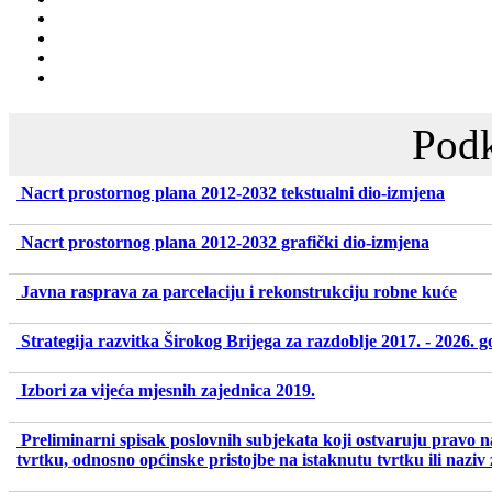
Podk
Nacrt prostornog plana 2012-2032 tekstualni dio-izmjena
Nacrt prostornog plana 2012-2032 grafički dio-izmjena
Javna rasprava za parcelaciju i rekonstrukciju robne kuće
Strategija razvitka Širokog Brijega za razdoblje 2017. - 2026. 
Izbori za vijeća mjesnih zajednica 2019.
Preliminarni spisak poslovnih subjekata koji ostvaruju pravo 
tvrtku, odnosno općinske pristojbe na istaknutu tvrtku ili naziv