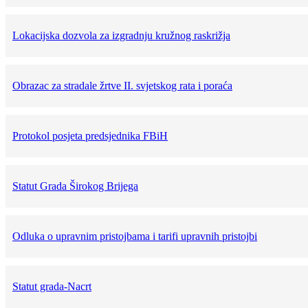
Lokacijska dozvola za izgradnju kružnog raskrižja
Obrazac za stradale žrtve II. svjetskog rata i poraća
Protokol posjeta predsjednika FBiH
Statut Grada Širokog Brijega
Odluka o upravnim pristojbama i tarifi upravnih pristojbi
Statut grada-Nacrt