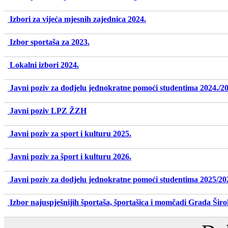
Izbori za vijeća mjesnih zajednica 2024.
Izbor sportaša za 2023.
Lokalni izbori 2024.
Javni poziv za dodjelu jednokratne pomoći studentima 2024./20
Javni poziv LPZ ŽZH
Javni poziv za sport i kulturu 2025.
Javni poziv za šport i kulturu 2026.
Javni poziv za dodjelu jednokratne pomoći studentima 2025/20
Izbor najuspješnijih športaša, športašica i momčadi Grada Šir