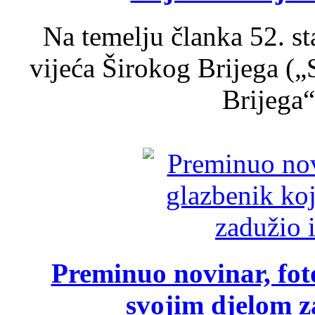
Na temelju članka 52. s
vijeća Širokog Brijega (
Brijega“,
Preminuo novinar, foto
svojim djelom za