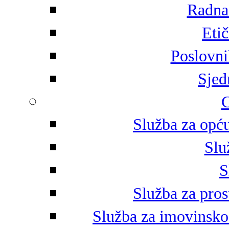
Radna 
Eti
Poslovni
Sjed
G
Služba za opću
Slu
S
Služba za pros
Služba za imovinsko-