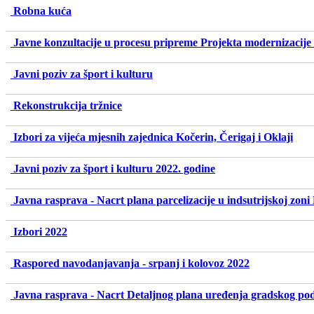
Robna kuća
Javne konzultacije u procesu pripreme Projekta modernizacije
Javni poziv za šport i kulturu
Rekonstrukcija tržnice
Izbori za vijeća mjesnih zajednica Kočerin, Čerigaj i Oklaji
Javni poziv za šport i kulturu 2022. godine
Javna rasprava - Nacrt plana parcelizacije u indsutrijskoj zoni
Izbori 2022
Raspored navodanjavanja - srpanj i kolovoz 2022
Javna rasprava - Nacrt Detaljnog plana uređenja gradskog p