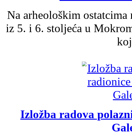
Na arheološkim ostatcima 
iz 5. i 6. stoljeća u Mokro
koj
Izložba radova polazn
Gale