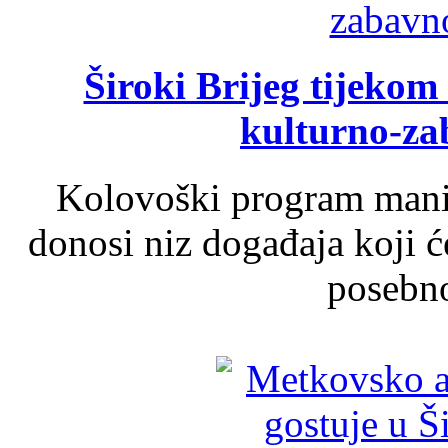
Široki Brijeg tijeko
kulturno-z
Kolovoški program manif
donosi niz događaja koji ć
posebno