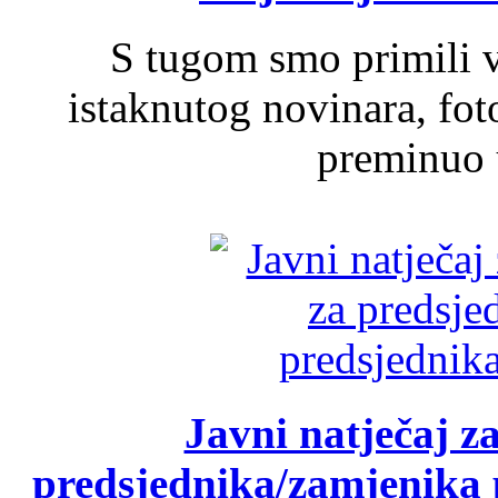
S tugom smo primili v
istaknutog novinara, foto
preminuo u
Javni natječaj z
predsjednika/zamjenika 