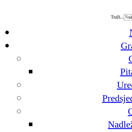
Traži...
Gr
Pit
Ure
Predsje
G
Nadlež