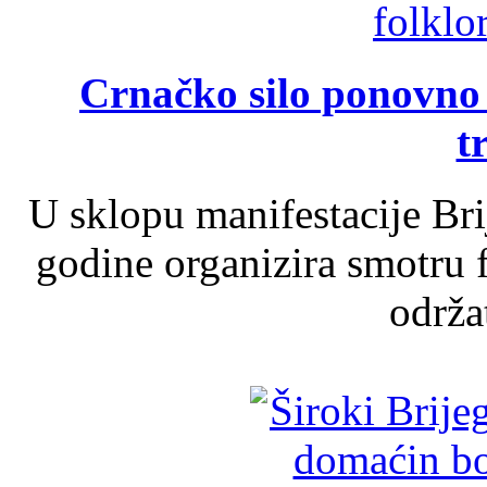
Crnačko silo ponovno o
t
U sklopu manifestacije Br
godine organizira smotru f
održat