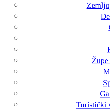
Zemljop
De
Župe 
Mj
Sp
Gal
Turistički 