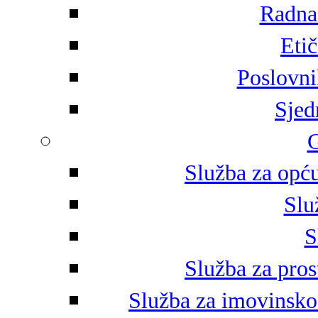
Radna 
Eti
Poslovni
Sjed
G
Služba za opću
Slu
S
Služba za pros
Služba za imovinsko-