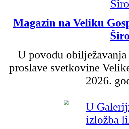
Magazin na Veliku Gosp
Šir
U povodu obilježavanja
proslave svetkovine Velik
2026. god