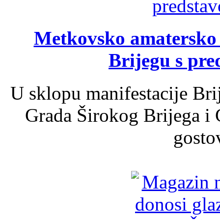
Metkovsko amatersko k
Brijegu s pr
U sklopu manifestacije Bri
Grada Širokog Brijega i 
gosto