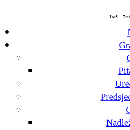
Traži...
Gr
Pit
Ure
Predsje
G
Nadlež