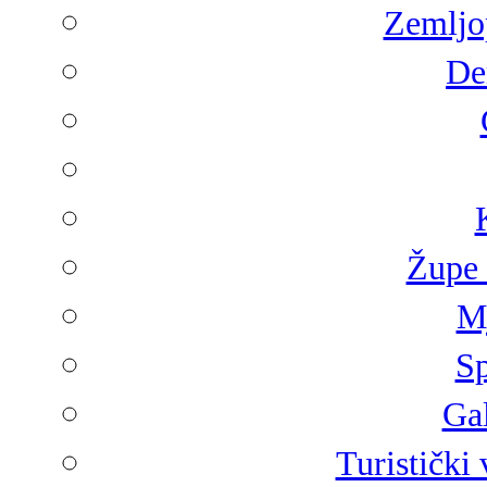
Zemljop
De
Župe 
Mj
Sp
Gal
Turistički 