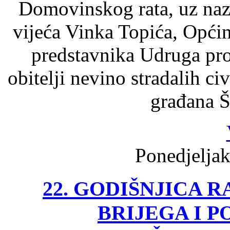
Domovinskog rata, uz naz
vijeća Vinka Topića, Opći
predstavnika Udruga pro
obitelji nevino stradalih ci
građana Š
Ponedjeljak
22. GODIŠNJICA 
BRIJEGA I P