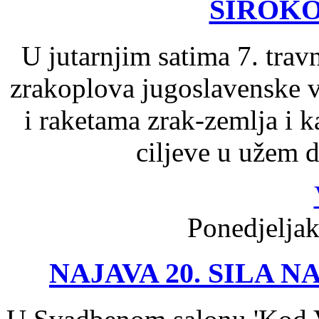
ŠIROK
U jutarnjim satima 7. travn
zrakoplova jugoslavenske vo
i raketama zrak-zemlja i 
ciljeve u užem d
Ponedjeljak
NAJAVA 20. SILA 