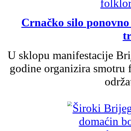
Crnačko silo ponovno o
t
U sklopu manifestacije Br
godine organizira smotru f
održat