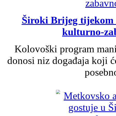
Široki Brijeg tijeko
kulturno-z
Kolovoški program manif
donosi niz događaja koji ć
posebno