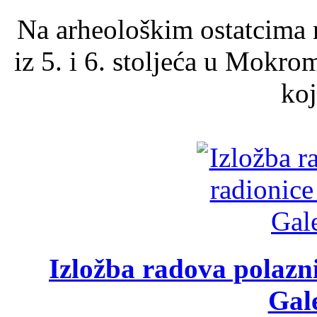
Na arheološkim ostatcima 
iz 5. i 6. stoljeća u Mokro
koj
Izložba radova polazn
Gale