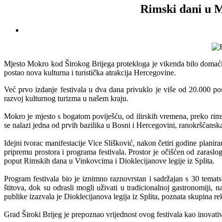
Rimski dani u M
Mjesto Mokro kod Širokog Brijega protekloga je vikenda bilo domaćin 
postao nova kulturna i turistička atrakcija Hercegovine.
Već prvo izdanje festivala u dva dana privuklo je više od 20.000 pos
razvoj kulturnog turizma u našem kraju.
Mokro je mjesto s bogatom poviješću, od ilirskih vremena, preko rim
se nalazi jedna od prvih bazilika u Bosni i Hercegovini, ranokršćanska
Idejni tvorac manifestacije Vice Slišković, nakon četiri godine planiran
pripremu prostora i programa festivala. Prostor je očišćen od zaraslog
poput Rimskih dana u Vinkovcima i Dioklecijanove legije iz Splita.
Program festivala bio je iznimno raznovrstan i sadržajan s 30 temat
štitova, dok su odrasli mogli uživati u tradicionalnoj gastronomiji
publike izazvala je Dioklecijanova legija iz Splita, poznata skupina r
Grad Široki Brijeg je prepoznao vrijednost ovog festivala kao inovati