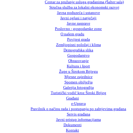
Centar za pružanje usluga građanima (Šalter sala)
Stručna služba za lokalni ekonomski razvoj
Javna poduzeća i ustanove
Javni oglasi i natječaji
Javne rasprave
Poslovno - gospodarske zone
O našem gradu
Povijest grada
Zemljopisni položaj i klima
Demografska slika
Gospodarstvo
Obrazovanje
Kultura i šport
Župe u Širokom Brijegu
Mjesne zajednice
Spomen obilježja
Galerija fotografija
Turistički vodič kroz Široki Brijeg
Građani
e-Uprava
Pravilnik o načinu rada i postupanja po zahtjevima građana
Servis građana
Javni pristup informacijama
Dokumenti
Kontakt