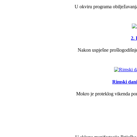
U okviru programa obilježavanja
2.
Nakon uspješne prošlogodišnje 
Rimski dani 
Mokro je proteklog vikenda pono