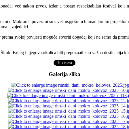
ogađaj već nakon prvog izdanja postao respektabilan festival koji m
i dani u Mokrom“ povezani su s već uspješnim humanitarnim projektom
ama u zajednici.
 prema svojoj povijesti moguće stvoriti događaj koji ne samo da promiče 
roki Brijeg i njegova okolica biti prepoznati kao važna destinacija kul
Galerija slika