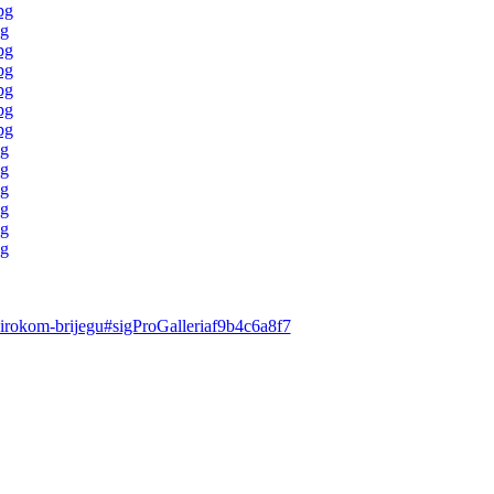
-sirokom-brijegu#sigProGalleriaf9b4c6a8f7