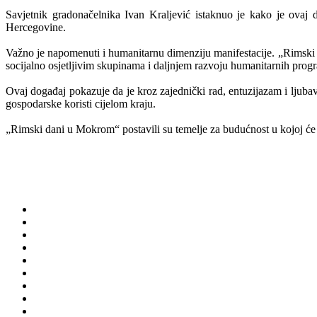
Savjetnik gradonačelnika Ivan Kraljević istaknuo je kako je ovaj d
Hercegovine.
Važno je napomenuti i humanitarnu dimenziju manifestacije. „Rimsk
socijalno osjetljivim skupinama i daljnjem razvoju humanitarnih progr
Ovaj događaj pokazuje da je kroz zajednički rad, entuzijazam i ljubav
gospodarske koristi cijelom kraju.
„Rimski dani u Mokrom“ postavili su temelje za budućnost u kojoj će Ši