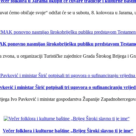
ečer folklora u Jarama okupit će čuvare tradicije i kulturne bašti
uvat ćemo običaje svoje“ održat će se u subotu, 8. kolovoza u Jarama, 
K ponovno nasmijao širokobriješku publiku predstavom Testam
a zvona, u organizaciji Turističke zajednice Grada Širokog Brijega i Gra
ković i ministar Širić potpisali tri ugovora o sufinanciranju vrij
ega Ivo Pavković i ministar gospodarstva Županije Zapadnohercegovačk
Večer folklora i kulturne baštine „Brijeg Široki slavno ti je ime“