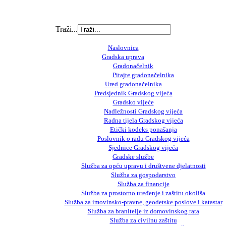
Traži...
Naslovnica
Gradska uprava
Gradonačelnik
Pitajte gradonačelnika
Ured gradonačelnika
Predsjednik Gradskog vijeća
Gradsko vijeće
Nadležnosti Gradskog vijeća
Radna tijela Gradskog vijeća
Etički kodeks ponašanja
Poslovnik o radu Gradskog vijeća
Sjednice Gradskog vijeća
Gradske službe
Služba za opću upravu i društvene djelatnosti
Služba za gospodarstvo
Služba za financije
Služba za prostorno uređenje i zaštitu okoliša
Služba za imovinsko-pravne, geodetske poslove i katastar
Služba za branitelje iz domovinskog rata
Služba za civilnu zaštitu