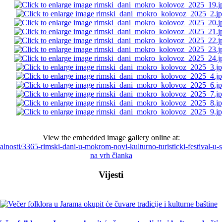
View the embedded image gallery online at:
ualnosti/3365-rimski-dani-u-mokrom-novi-kulturno-turisticki-festival-u
na vrh članka
Vijesti