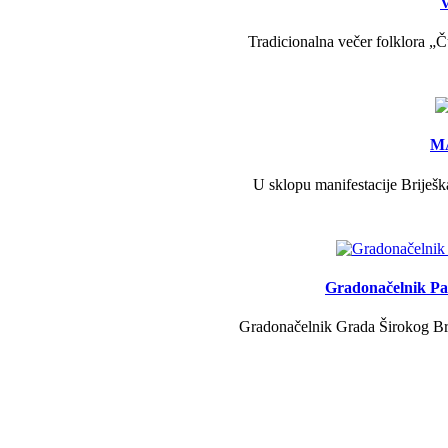
V
Tradicionalna večer folklora „Č
MA
U sklopu manifestacije Briješk
Gradonačelnik Pav
Gradonačelnik Grada Širokog Brij