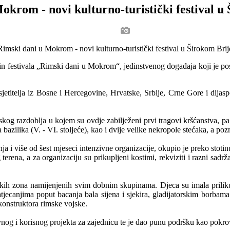
okrom - novi kulturno-turistički festival u
festivala „Rimski dani u Mokrom“, jedinstvenog događaja koji je posjeti
jetitelja iz Bosne i Hercegovine, Hrvatske, Srbije, Crne Gore i dijaspo
skog razdoblja u kojem su ovdje zabilježeni prvi tragovi kršćanstva, p
 bazilika (V. - VI. stoljeće), kao i dvije velike nekropole stećaka, a po
ja i više od šest mjeseci intenzivne organizacije, okupio je preko stotin
 terena, a za organizaciju su prikupljeni kostimi, rekviziti i razni sadr
skih zona namijenjenih svim dobnim skupinama. Djeca su imala priliku
, natjecanjima poput bacanja bala sijena i sjekira, gladijatorskim bor
ekonstruktora rimske vojske.
vnog i korisnog projekta za zajednicu te je dao punu podršku kao pokrov