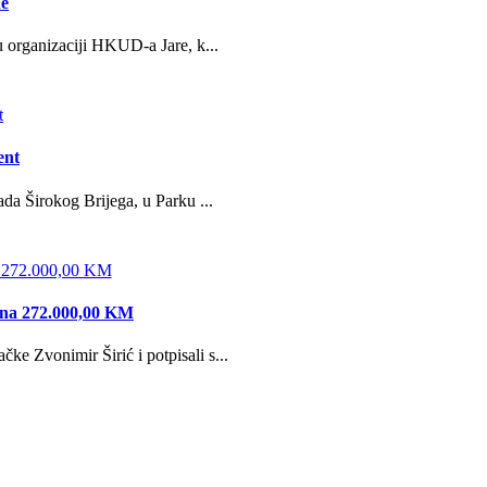
ne
u organizaciji HKUD-a Jare, k...
ent
da Širokog Brijega, u Parku ...
edna 272.000,00 KM
e Zvonimir Širić i potpisali s...