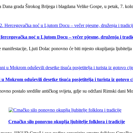
 Dana grada Širokog Brijega i blagdana Velike Gospe, u petak, 7. kolov
 Hercegovačka noć u Ljutom Docu – večer pjesme, druženja i tradic
manifestacije, Ljuti Dolac ponovno će biti mjesto okupljanja ljubitelja 
u Mokrom oduševili desetke tisuća posjetitelja i turista iz gotovo ci
vno postalo središte antičkog svijeta, gdje su održani Rimski dani Mok
Crnačko silo ponovno okuplja ljubitelje folklora i tradicije