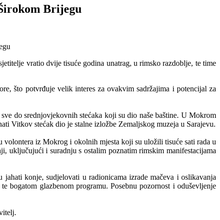
 Širokom Brijegu
telje vratio dvije tisuće godina unatrag, u rimsko razdoblje, te time
re, što potvrđuje velik interes za ovakvim sadržajima i potencijal za
a sve do srednjovjekovnih stećaka koji su dio naše baštine. U Mokrom
znati Vitkov stećak dio je stalne izložbe Zemaljskog muzeja u Sarajevu.
u volontera iz Mokrog i okolnih mjesta koji su uložili tisuće sati rada u
žaji, uključujući i suradnju s ostalim poznatim rimskim manifestacijama
 jahati konje, sudjelovati u radionicama izrade mačeva i oslikavanja
bama te bogatom glazbenom programu. Posebnu pozornost i oduševljenje
itelj.